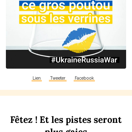
Lien
Tweeter
Facebook
F
êtez !
Et
les
p
istes
seront
plus
gaies