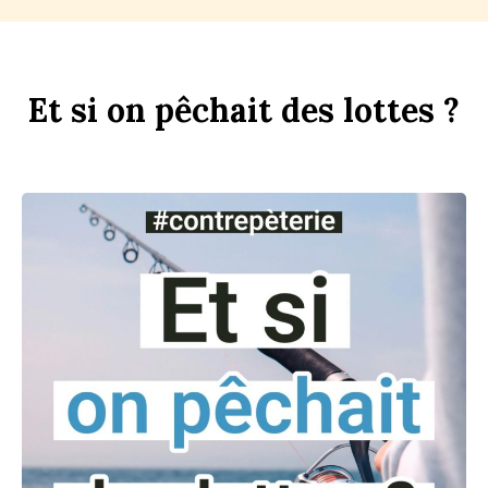
Et
si
on
p
êchait
des
l
ottes ?