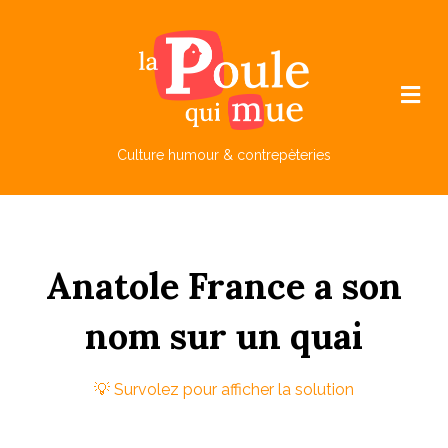
M
e
n
u
Culture humour & contrepèteries
Anatole
France
a
son
n
om
sur
un
qu
ai