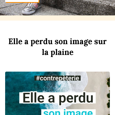
Elle
a
perdu
son
im
age
sur
la
pl
aine