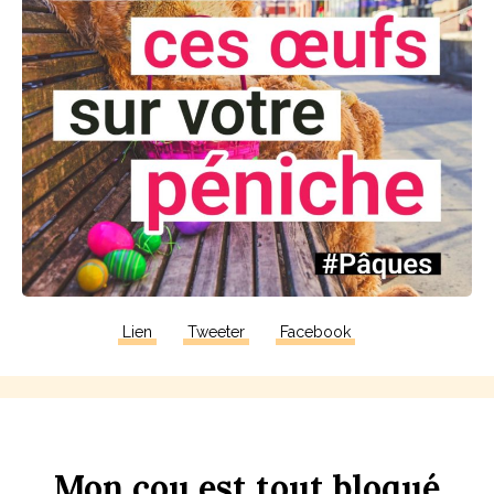
Lien
Tweeter
Facebook
Mon
c
ou
est
tout
b
loqué