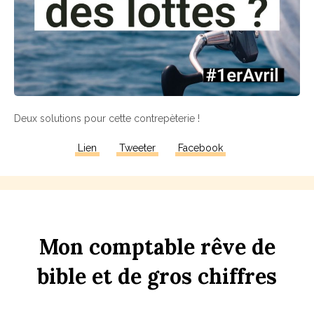
Deux solutions pour cette contrepèterie !
Lien
Tweeter
Facebook
Mon
comptable
rêve
de
bi
b
le
et
de
gros
chi
ff
res