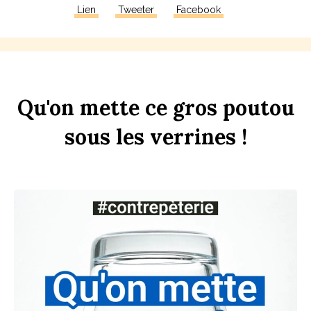
Lien
Tweeter
Facebook
Qu'on
mette
ce
gros
pout
ou
sous
les
verr
ines
!