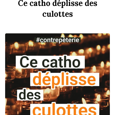
Ce
c
a
tho
dép
li
sse
des
culottes