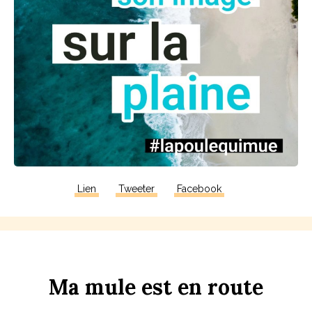
Lien
Tweeter
Facebook
Ma
m
u
le
est
en
r
ou
te