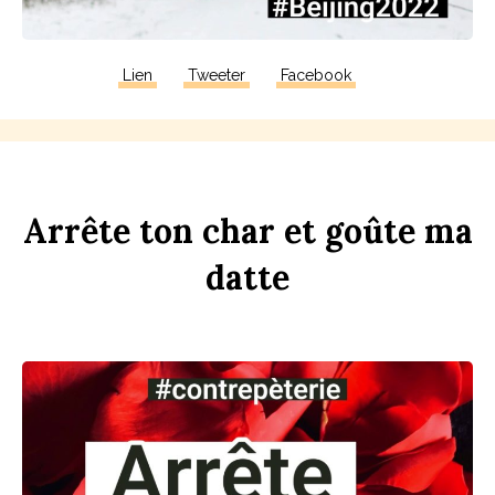
Lien
Tweeter
Facebook
Arrête
ton
ch
ar
et
goûte
ma
d
atte