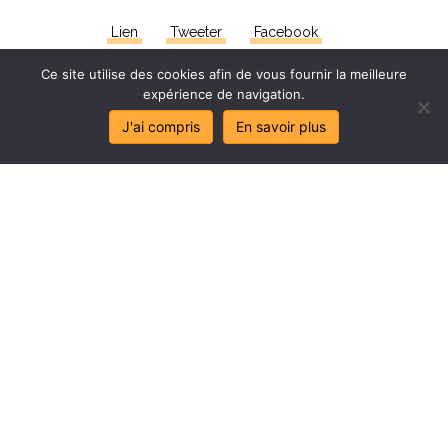
Lien
Tweeter
Facebook
Ce site utilise des cookies afin de vous fournir la meilleure
expérience de navigation.
J'ai compris
En savoir plus
Stop
au
sa
l
age
de
mes
lo
c
aux