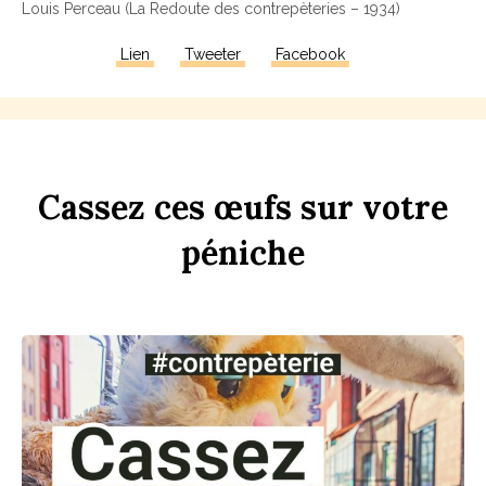
Louis Perceau (La Redoute des contrepèteries – 1934)
Lien
Tweeter
Facebook
Ca
ss
ez
ces
œufs
sur
votre
péni
che