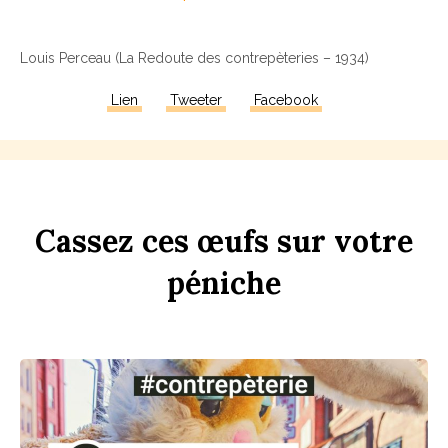
Louis Perceau (La Redoute des contrepèteries – 1934)
Lien
Tweeter
Facebook
Ca
ss
ez
ces
œufs
sur
votre
péni
che