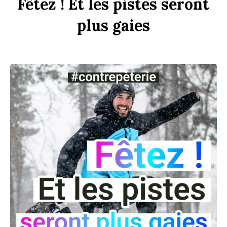
F
êtez !
Et
les
p
istes
seront
plus
gaies