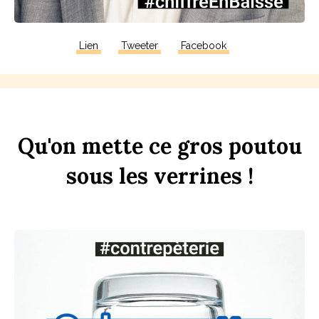
Lien
Tweeter
Facebook
Qu'on
mette
ce
gros
pout
ou
sous
les
verr
ines
!