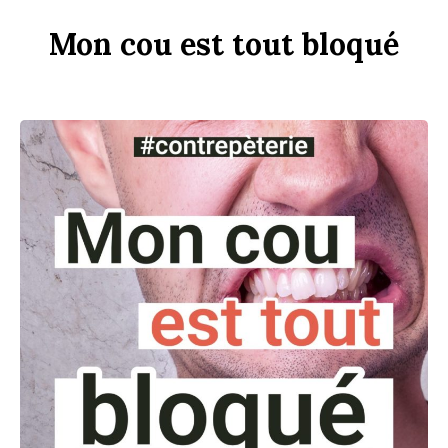
Mon
c
ou
est
tout
b
loqué