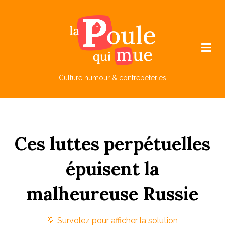
M
e
n
u
Culture humour & contrepèteries
Ces
l
uttes
perpétuelles
épuisent
la
malheureuse
R
ussie