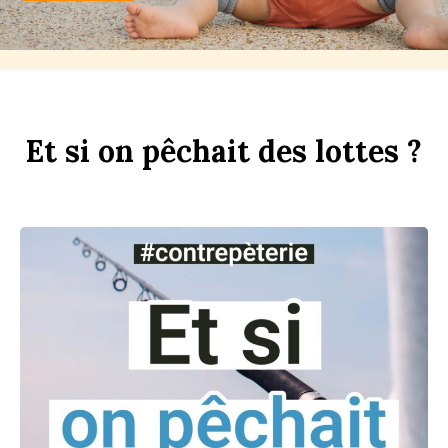
Et
si
on
p
êchait
des
l
ottes ?