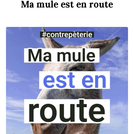
Ma
m
u
le
est
en
r
ou
te