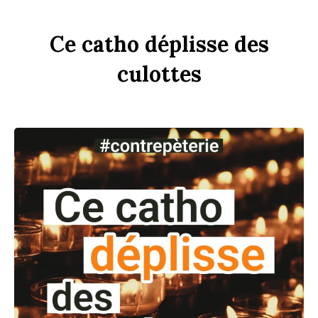
Ce
c
a
tho
dép
li
sse
des
culottes