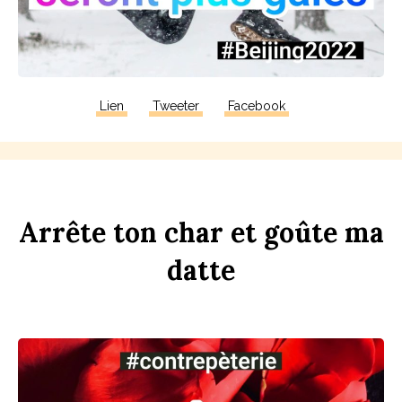
Lien
Tweeter
Facebook
Arrête
ton
ch
ar
et
goûte
ma
d
atte