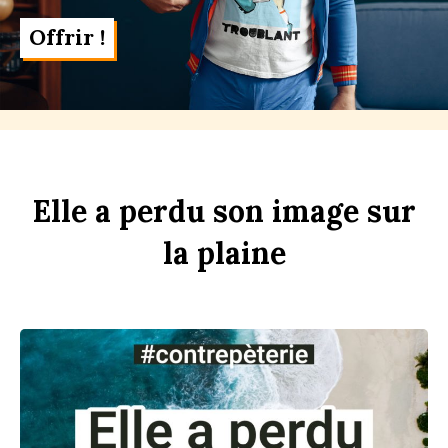
Offrir !
Elle
a
perdu
son
im
age
sur
la
pl
aine