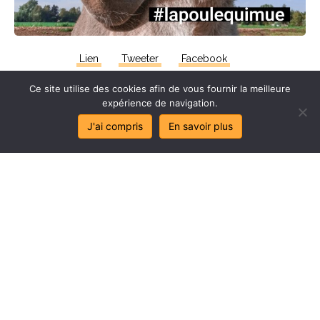
Lien
Tweeter
Facebook
Ce site utilise des cookies afin de vous fournir la meilleure
expérience de navigation.
J'ai compris
En savoir plus
Stop
au
sa
l
age
de
mes
lo
c
aux