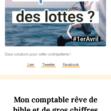
Deux solutions pour cette contrepèterie !
Lien
Tweeter
Facebook
Mon
comptable
rêve
de
bi
b
le
et
de
gros
chi
ff
res