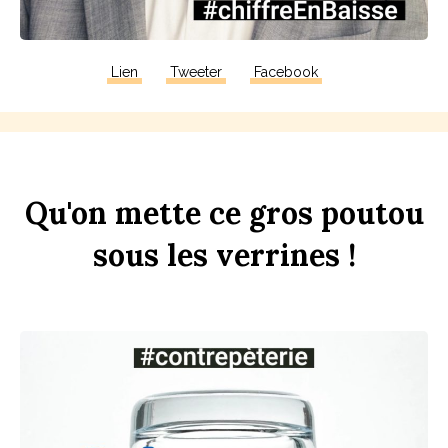
Lien
Tweeter
Facebook
Qu'on
mette
ce
gros
pout
ou
sous
les
verr
ines
!