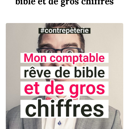
bi
b
le
et
de
gros
chi
ff
res