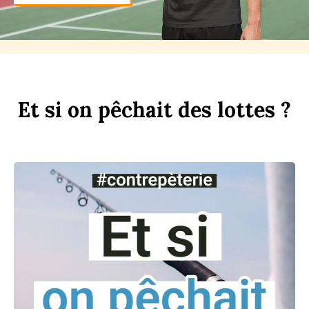
Et
si
on
p
êchait
des
l
ottes ?