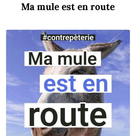
Ma
m
u
le
est
en
r
ou
te