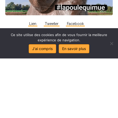
Lien
Tweeter
Facebook
Ce site utilise des cookies afin de vous fournir la meilleure
expérience de navigation.
J'ai compris
En savoir plus
Stop
au
sa
l
age
de
mes
lo
c
aux