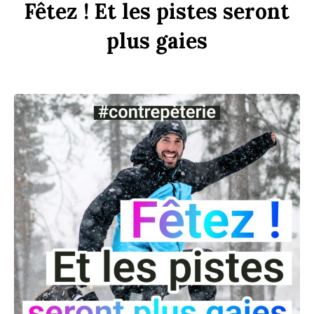
F
êtez !
Et
les
p
istes
seront
plus
gaies