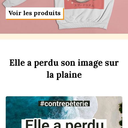
Voir les produits
Elle
a
perdu
son
im
age
sur
la
pl
aine