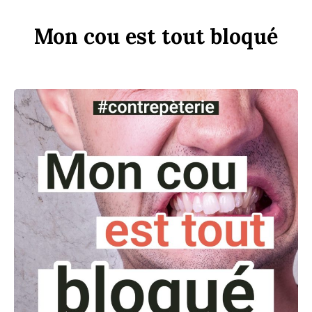
Mon
c
ou
est
tout
b
loqué