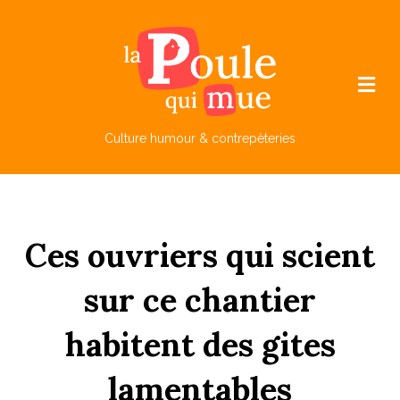
M
e
n
u
Culture humour & contrepèteries
Ces
ouvriers
qui
sc
ient
sur
ce
ch
antier
ha
b
itent
des
g
ites
lamentables