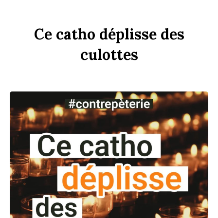
Ce
c
a
tho
dép
li
sse
des
culottes