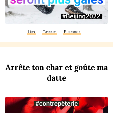
Lien
Tweeter
Facebook
Arrête
ton
ch
ar
et
goûte
ma
d
atte