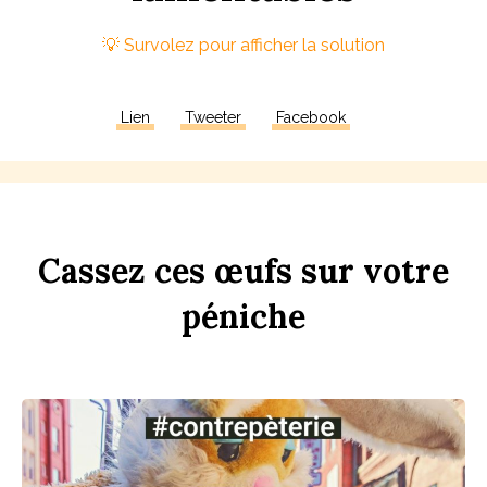
Lien
Tweeter
Facebook
Ca
ss
ez
ces
œufs
sur
votre
péni
che