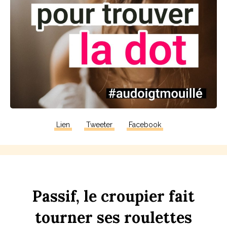
Lien
Tweeter
Facebook
P
assif,
le
croupier
fait
tourner
ses
rou
l
ettes