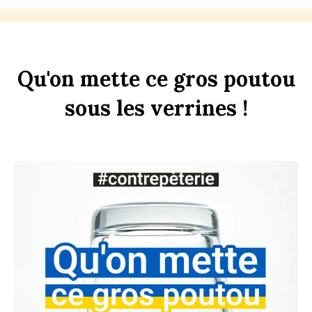
Qu'on
mette
ce
gros
pout
ou
sous
les
verr
ines
!