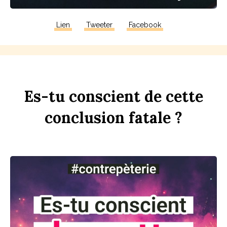
Lien
Tweeter
Facebook
Es-tu
con
sci
ent
de
cette
conclusion
fa
t
ale ?