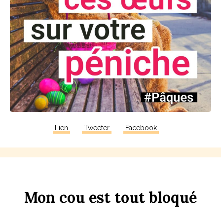
Lien
Tweeter
Facebook
Mon
c
ou
est
tout
b
loqué