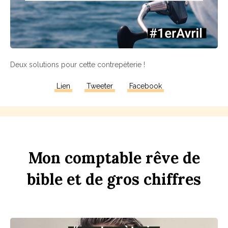
Deux solutions pour cette contrepèterie !
Lien
Tweeter
Facebook
Mon
comptable
rêve
de
bi
b
le
et
de
gros
chi
ff
res