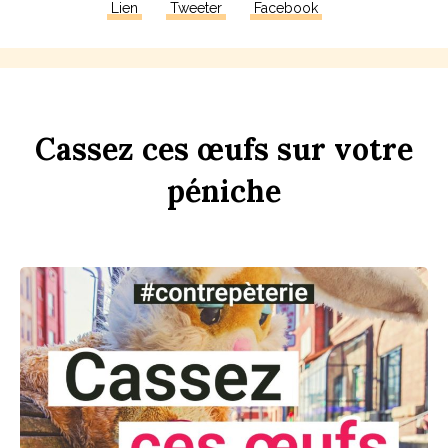
Lien
Tweeter
Facebook
Ca
ss
ez
ces
œufs
sur
votre
péni
che