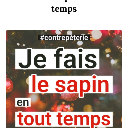
t
emps