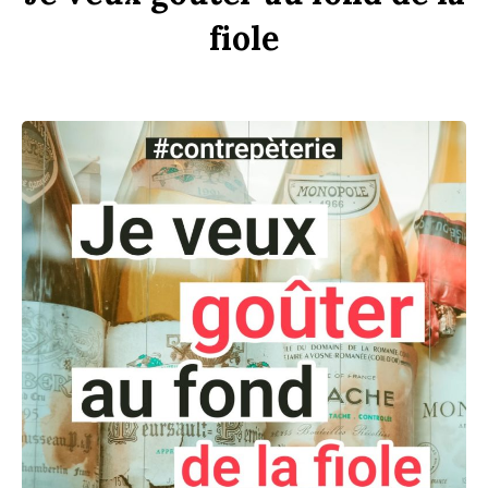
f
i
ole