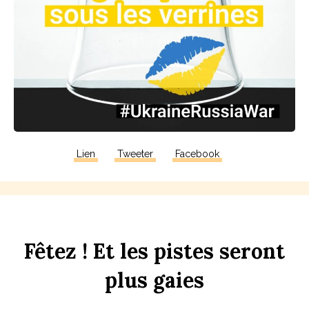
Lien
Tweeter
Facebook
F
êtez !
Et
les
p
istes
seront
plus
gaies