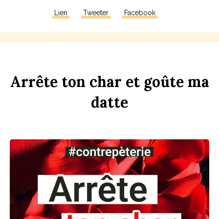
Lien
Tweeter
Facebook
Arrête
ton
ch
ar
et
goûte
ma
d
atte