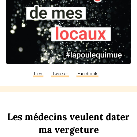
Lien
Tweeter
Facebook
Les
médecins
veulent
d
ater
ma
verge
t
ure