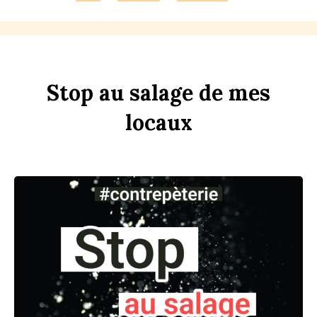
Stop
au
sa
l
age
de
mes
lo
c
aux