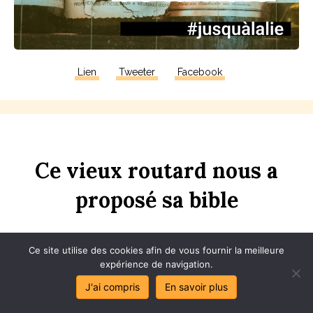
Lien
Tweeter
Facebook
Ce
vieux
rou
t
ard
nous
a
proposé
sa
bi
bl
e
Ce site utilise des cookies afin de vous fournir la meilleure
expérience de navigation.
J'ai compris
En savoir plus