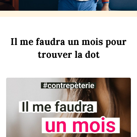
Il
me
faudra
un
m
ois
pour
trouver
la
d
ot