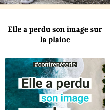
Elle
a
perdu
son
im
age
sur
la
pl
aine