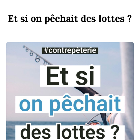
Et
si
on
p
êchait
des
l
ottes ?