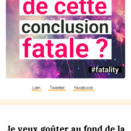
Lien
Tweeter
Facebook
Je
veux
goûter
au
f
ond
de
la