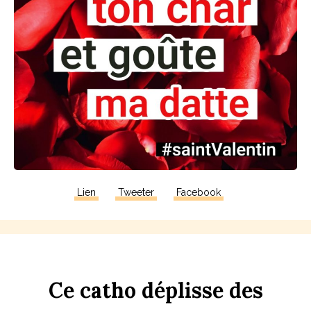
Lien
Tweeter
Facebook
Ce
c
a
tho
dép
li
sse
des