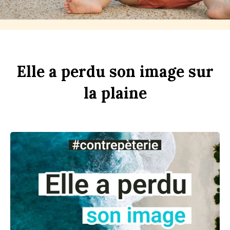
Elle
a
perdu
son
im
age
sur
la
pl
aine