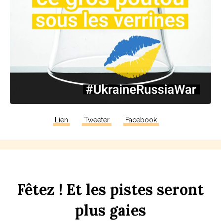
Lien
Tweeter
Facebook
F
êtez !
Et
les
p
istes
seront
plus
gaies