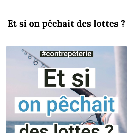
Et
si
on
p
êchait
des
l
ottes ?