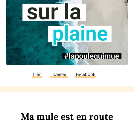
Lien
Tweeter
Facebook
Ma
m
u
le
est
en
r
ou
te