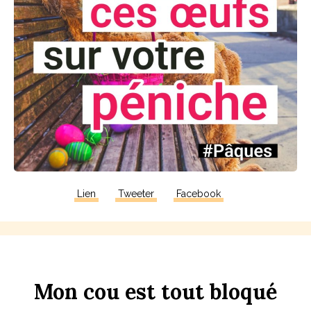
Lien
Tweeter
Facebook
Mon
c
ou
est
tout
b
loqué