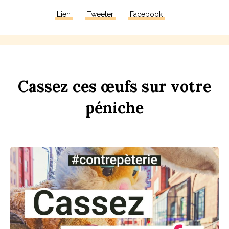
Lien
Tweeter
Facebook
Ca
ss
ez
ces
œufs
sur
votre
péni
che