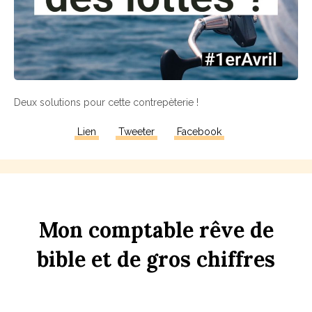
Deux solutions pour cette contrepèterie !
Lien
Tweeter
Facebook
Mon
comptable
rêve
de
bi
b
le
et
de
gros
chi
ff
res