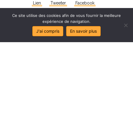
Lien
Tweeter
Facebook
Ce site utilise des cookies afin de vous fournir la meilleure
expérience de navigation.
J'ai compris
En savoir plus
Stop
au
sa
l
age
de
mes
lo
c
aux