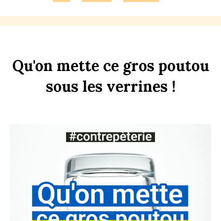
Qu'on
mette
ce
gros
pout
ou
sous
les
verr
ines
!