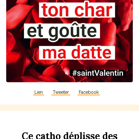
Lien
Tweeter
Facebook
Ce
c
a
tho
dép
li
sse
des