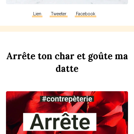
Lien
Tweeter
Facebook
Arrête
ton
ch
ar
et
goûte
ma
d
atte