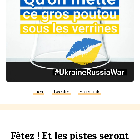
Lien
Tweeter
Facebook
F
êtez !
Et
les
p
istes
seront