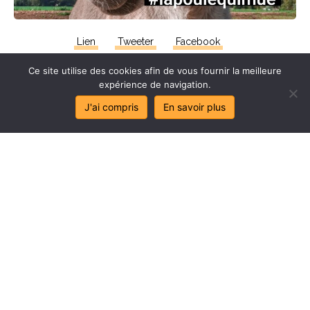
Lien
Tweeter
Facebook
Ce site utilise des cookies afin de vous fournir la meilleure
expérience de navigation.
J'ai compris
En savoir plus
Stop
au
sa
l
age
de
mes
lo
c
aux