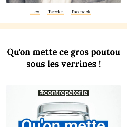
Lien
Tweeter
Facebook
Qu'on
mette
ce
gros
pout
ou
sous
les
verr
ines
!