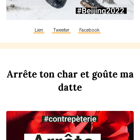
Lien
Tweeter
Facebook
Arrête
ton
ch
ar
et
goûte
ma
d
atte