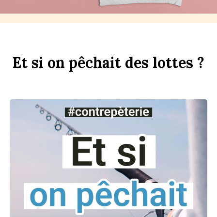
Et
si
on
p
êchait
des
l
ottes ?