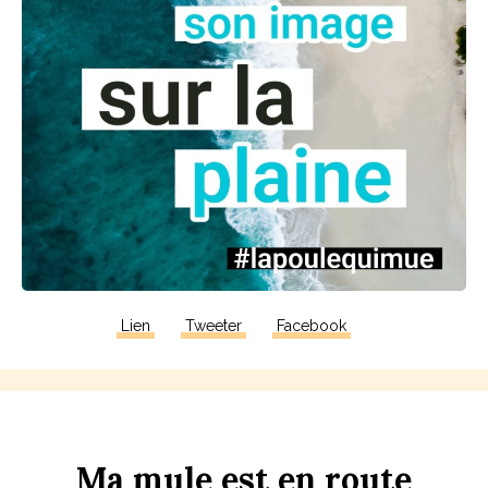
Lien
Tweeter
Facebook
Ma
m
u
le
est
en
r
ou
te