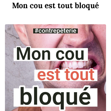
Mon
c
ou
est
tout
b
loqué