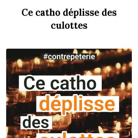
Ce
c
a
tho
dép
li
sse
des
culottes