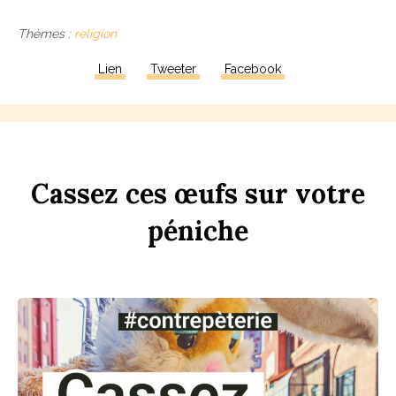
Thèmes :
religion
Lien
Tweeter
Facebook
Ca
ss
ez
ces
œufs
sur
votre
péni
che