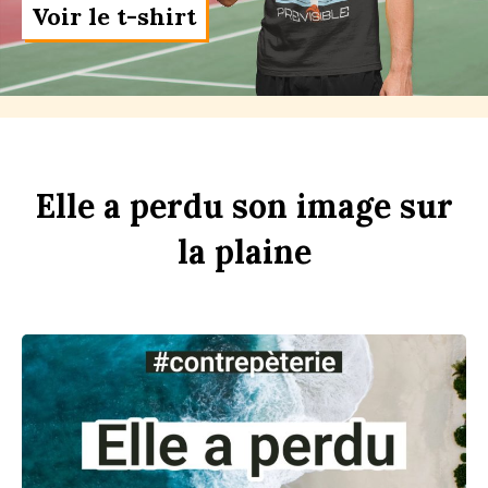
Voir le t-shirt
Elle
a
perdu
son
im
age
sur
la
pl
aine