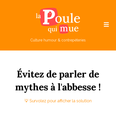
M
e
n
u
Culture humour & contrepèteries
Évitez
de
parler
de
m
ythes
à
l'a
bb
esse !