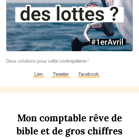
Deux solutions pour cette contrepèterie !
Lien
Tweeter
Facebook
Mon
comptable
rêve
de
bi
b
le
et
de
gros
chi
ff
res