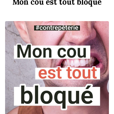
Mon
c
ou
est
tout
b
loqué