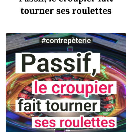
tourner
ses
rou
l
ettes