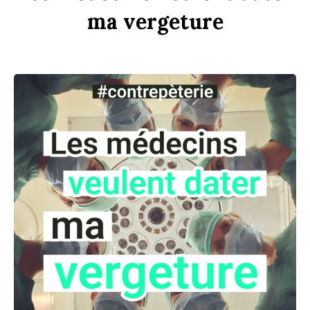
ma
verge
t
ure