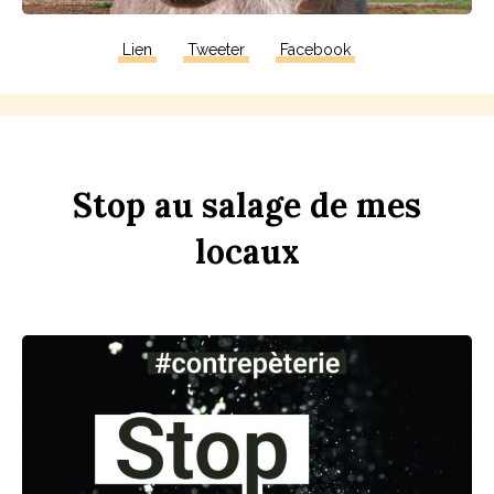
Lien
Tweeter
Facebook
Stop
au
sa
l
age
de
mes
lo
c
aux