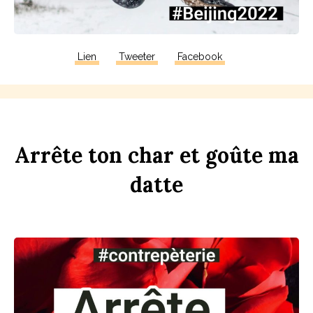
Lien
Tweeter
Facebook
Arrête
ton
ch
ar
et
goûte
ma
d
atte