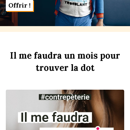
Offrir !
Il
me
faudra
un
m
ois
pour
trouver
la
d
ot