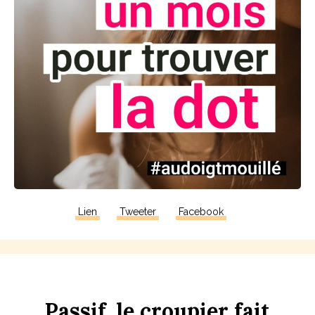
Lien
Tweeter
Facebook
P
assif,
le
croupier
fait