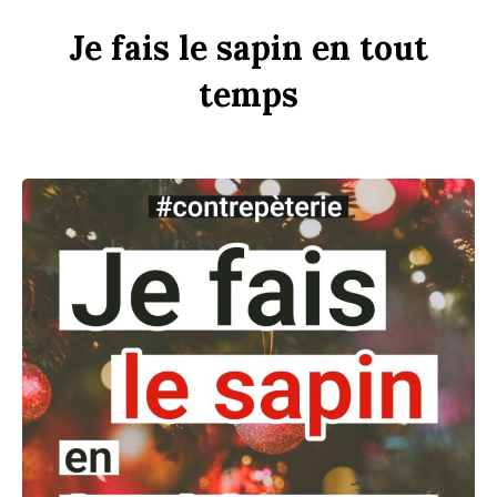
Je
fais
le
s
apin
en
tout
t
emps