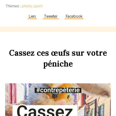
Thèmes :
photo
,
sport
Lien
Tweeter
Facebook
Ca
ss
ez
ces
œufs
sur
votre
péni
che