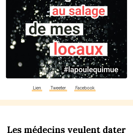
Lien
Tweeter
Facebook
Les
médecins
veulent
d
ater