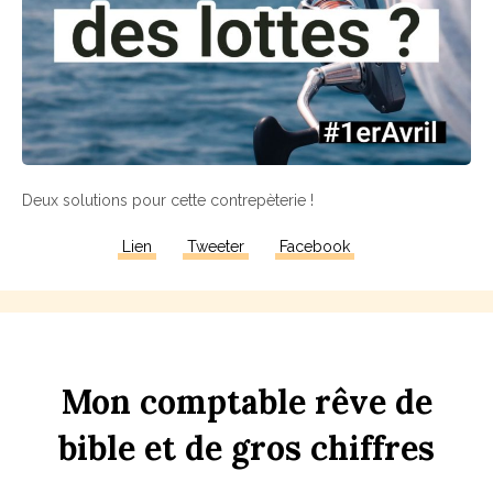
Deux solutions pour cette contrepèterie !
Lien
Tweeter
Facebook
Mon
comptable
rêve
de
bi
b
le
et
de
gros
chi
ff
res