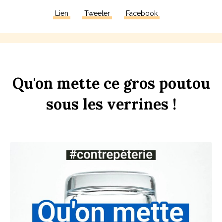
Lien
Tweeter
Facebook
Qu'on
mette
ce
gros
pout
ou
sous
les
verr
ines
!