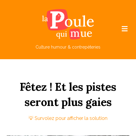
M
e
n
u
Culture humour & contrepèteries
F
êtez !
Et
les
p
istes
seront
plus
gaies