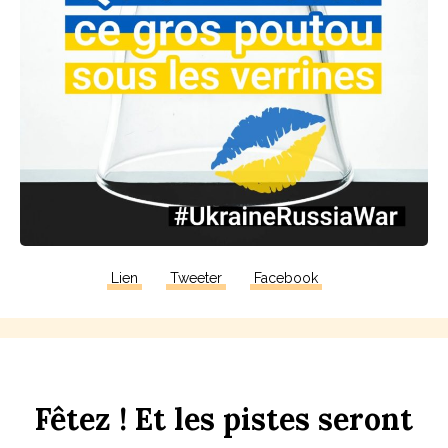
Lien
Tweeter
Facebook
F
êtez !
Et
les
p
istes
seront