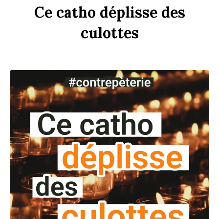
Ce
c
a
tho
dép
li
sse
des
culottes