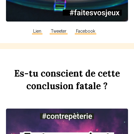
Lien
Tweeter
Facebook
Es-tu
con
sci
ent
de
cette
conclusion
fa
t
ale ?