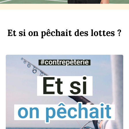
Et
si
on
p
êchait
des
l
ottes ?