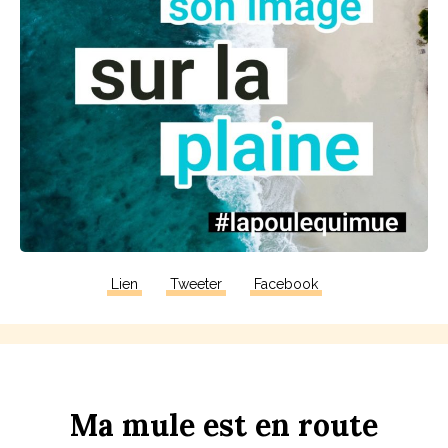
Lien
Tweeter
Facebook
Ma
m
u
le
est
en
r
ou
te