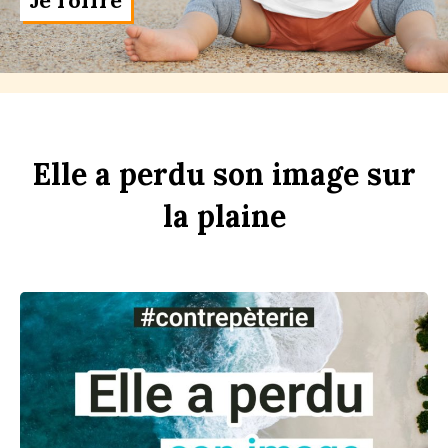
Je l'offre
Elle
a
perdu
son
im
age
sur
la
pl
aine