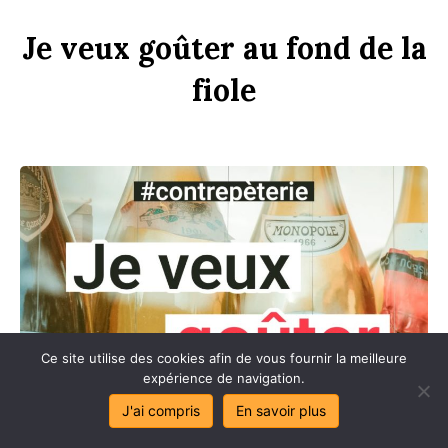
Je
veux
goûter
au
f
ond
de
la
f
i
ole
Ce site utilise des cookies afin de vous fournir la meilleure
expérience de navigation.
J'ai compris
En savoir plus