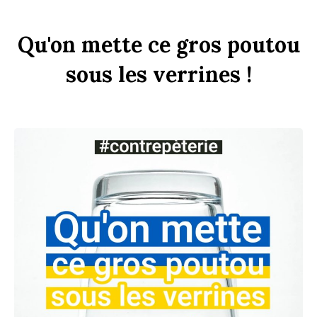
Qu'on
mette
ce
gros
pout
ou
sous
les
verr
ines
!