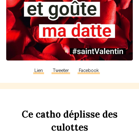
Lien
Tweeter
Facebook
Ce
c
a
tho
dép
li
sse
des
culottes