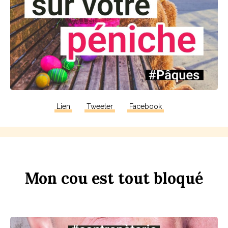
Lien
Tweeter
Facebook
Mon
c
ou
est
tout
b
loqué