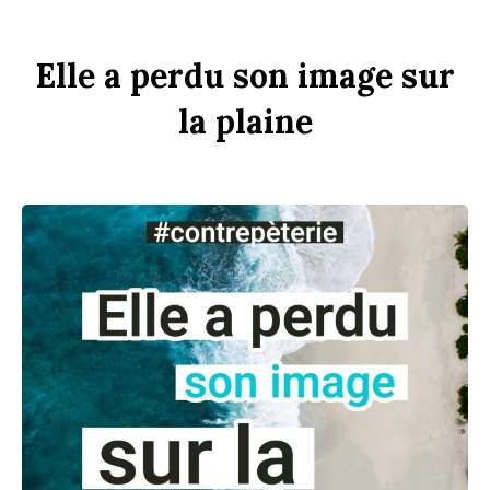
Elle
a
perdu
son
im
age
sur
la
pl
aine