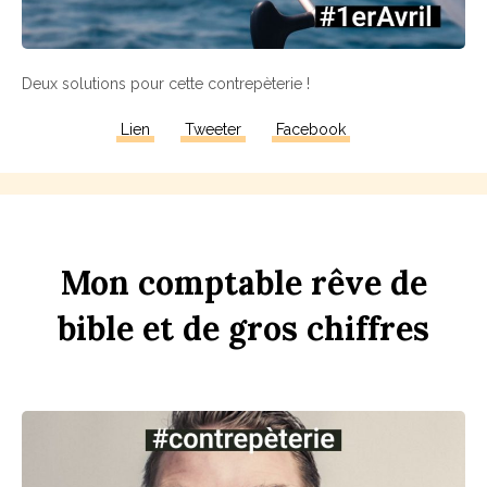
Deux solutions pour cette contrepèterie !
Lien
Tweeter
Facebook
Mon
comptable
rêve
de
bi
b
le
et
de
gros
chi
ff
res