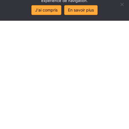
expérience de navigation.
J'ai compris
En savoir plus
Stop
au
sa
l
age
de
mes
lo
c
aux