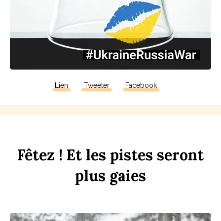
Lien
Tweeter
Facebook
F
êtez !
Et
les
p
istes
seront
plus
gaies