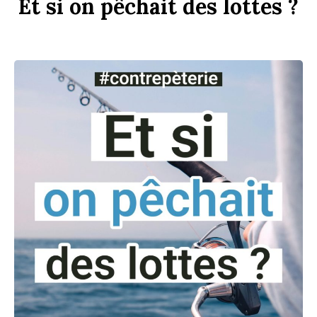
Et
si
on
p
êchait
des
l
ottes ?