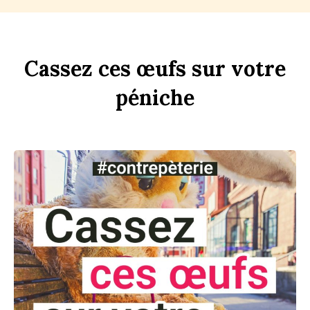
Ca
ss
ez
ces
œufs
sur
votre
péni
che