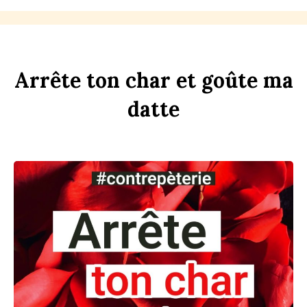
Arrête
ton
ch
ar
et
goûte
ma
d
atte