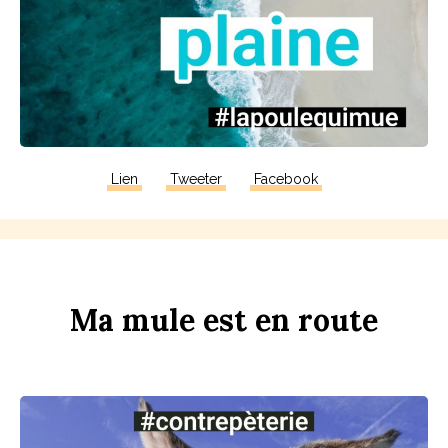
Lien
Tweeter
Facebook
Ma
m
u
le
est
en
r
ou
te