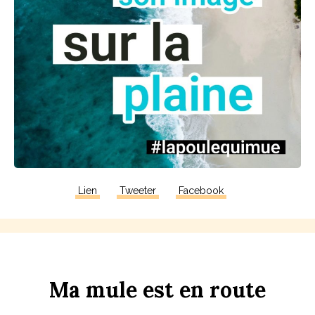
Lien
Tweeter
Facebook
Ma
m
u
le
est
en
r
ou
te