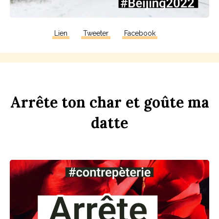
Lien
Tweeter
Facebook
Arrête
ton
ch
ar
et
goûte
ma
d
atte