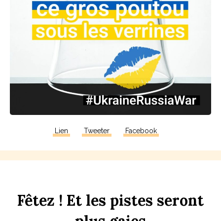
Lien
Tweeter
Facebook
F
êtez !
Et
les
p
istes
seront
plus
gaies