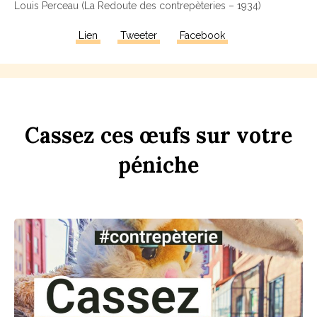
Louis Perceau (La Redoute des contrepèteries – 1934)
Lien
Tweeter
Facebook
Ca
ss
ez
ces
œufs
sur
votre
péni
che