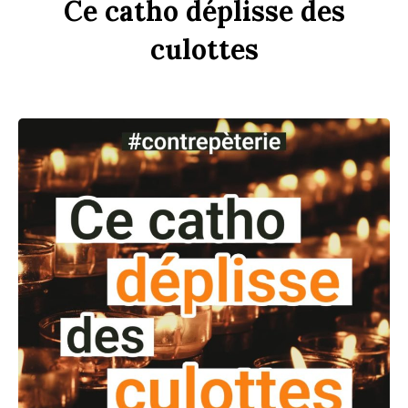
Ce
c
a
tho
dép
li
sse
des
culottes