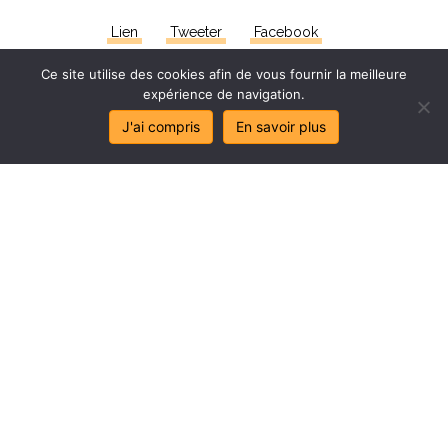
Lien
Tweeter
Facebook
Ce site utilise des cookies afin de vous fournir la meilleure
expérience de navigation.
J'ai compris
En savoir plus
Stop
au
sa
l
age
de
mes
lo
c
aux