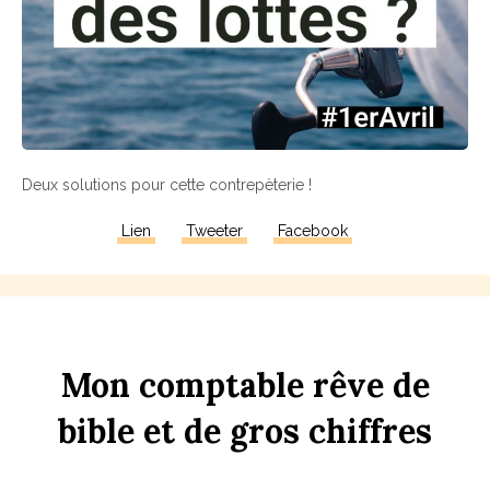
Deux solutions pour cette contrepèterie !
Lien
Tweeter
Facebook
Mon
comptable
rêve
de
bi
b
le
et
de
gros
chi
ff
res