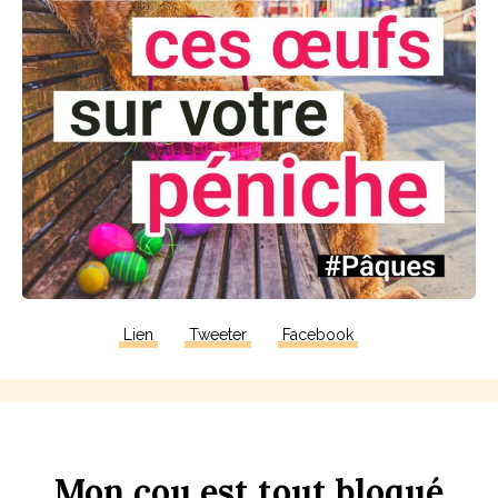
Lien
Tweeter
Facebook
Mon
c
ou
est
tout
b
loqué