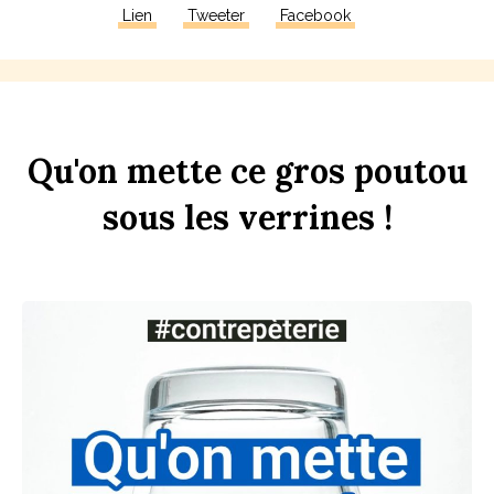
Lien
Tweeter
Facebook
Qu'on
mette
ce
gros
pout
ou
sous
les
verr
ines
!