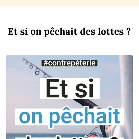
Et
si
on
p
êchait
des
l
ottes ?