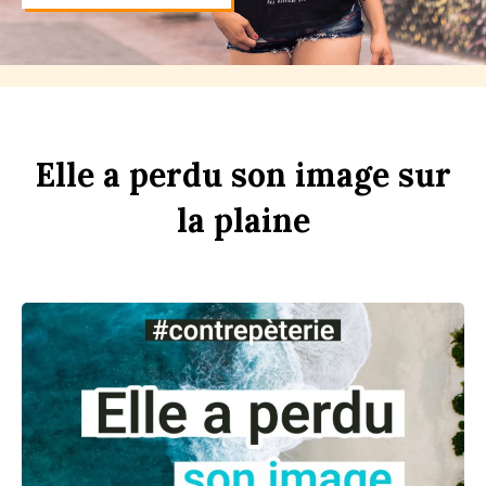
Elle
a
perdu
son
im
age
sur
la
pl
aine