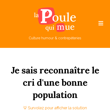
M
e
n
u
Culture humour & contrepèteries
Je
sais
reconnaître
le
c
ri
d'une
bonne
p
opulation