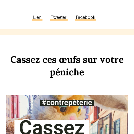
Lien
Tweeter
Facebook
Ca
ss
ez
ces
œufs
sur
votre
péni
che