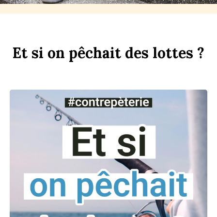
Et
si
on
p
êchait
des
l
ottes ?