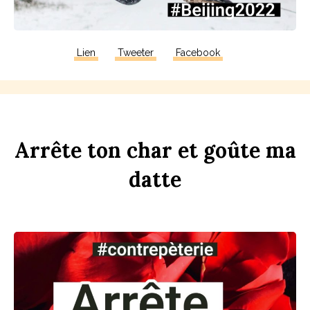
Lien
Tweeter
Facebook
Arrête
ton
ch
ar
et
goûte
ma
d
atte