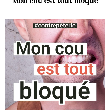
Mon
c
ou
est
tout
b
loqué