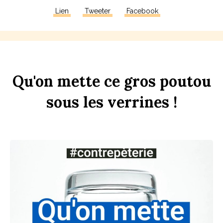
Lien
Tweeter
Facebook
Qu'on
mette
ce
gros
pout
ou
sous
les
verr
ines
!