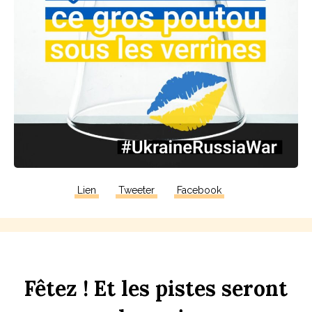
Lien
Tweeter
Facebook
F
êtez !
Et
les
p
istes
seront