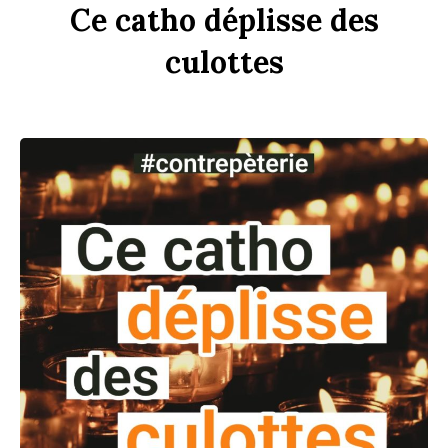
Ce
c
a
tho
dép
li
sse
des
culottes