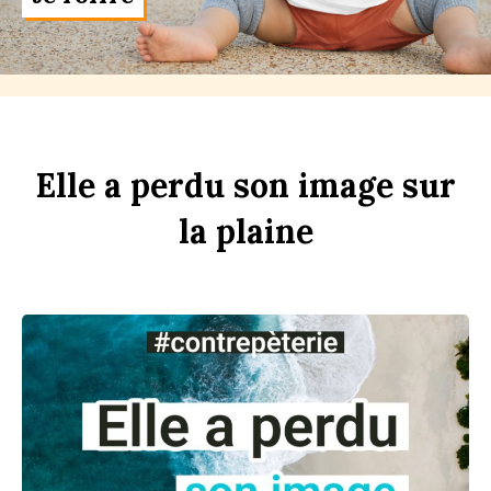
Elle
a
perdu
son
im
age
sur
la
pl
aine