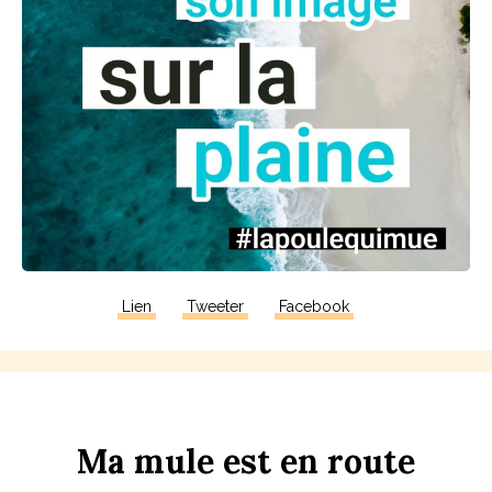
Lien
Tweeter
Facebook
Ma
m
u
le
est
en
r
ou
te