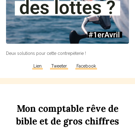
Deux solutions pour cette contrepèterie !
Lien
Tweeter
Facebook
Mon
comptable
rêve
de
bi
b
le
et
de
gros
chi
ff
res