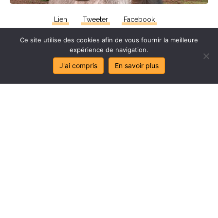
Lien
Tweeter
Facebook
Ce site utilise des cookies afin de vous fournir la meilleure
expérience de navigation.
J'ai compris
En savoir plus
Stop
au
sa
l
age
de
mes
lo
c
aux