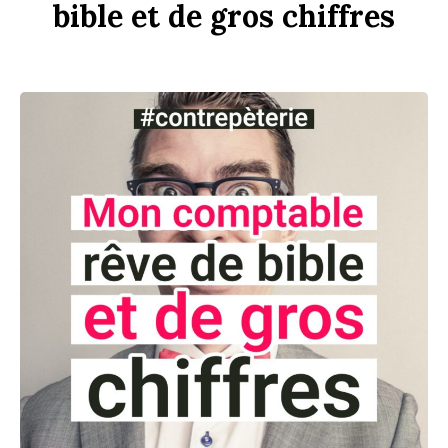
bi
b
le
et
de
gros
chi
ff
res