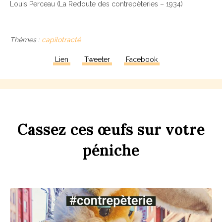
Louis Perceau (La Redoute des contrepèteries – 1934)
Thèmes :
capilotracté
Lien
Tweeter
Facebook
Ca
ss
ez
ces
œufs
sur
votre
péni
che