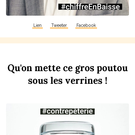
Lien
Tweeter
Facebook
Qu'on
mette
ce
gros
pout
ou
sous
les
verr
ines
!