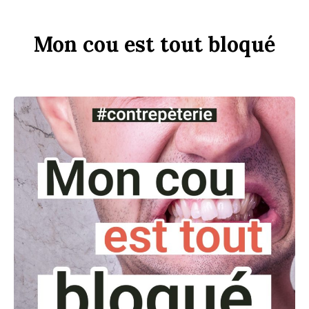
Mon
c
ou
est
tout
b
loqué