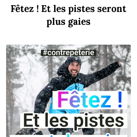
F
êtez !
Et
les
p
istes
seront
plus
gaies