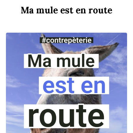
Ma
m
u
le
est
en
r
ou
te