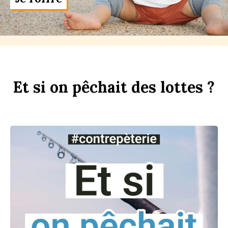
Et
si
on
p
êchait
des
l
ottes ?