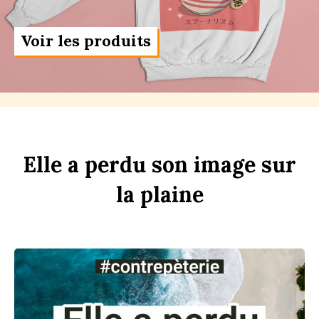
Voir les produits
Elle
a
perdu
son
im
age
sur
la
pl
aine