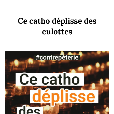
Ce
c
a
tho
dép
li
sse
des
culottes