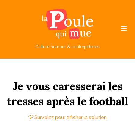
M
e
n
u
Culture humour & contrepèteries
Je
vous
caresserai
les
tr
esses
après
le
f
ootball