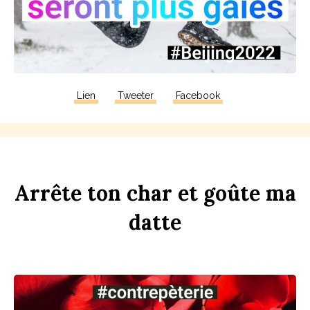
Lien
Tweeter
Facebook
Arrête
ton
ch
ar
et
goûte
ma
d
atte