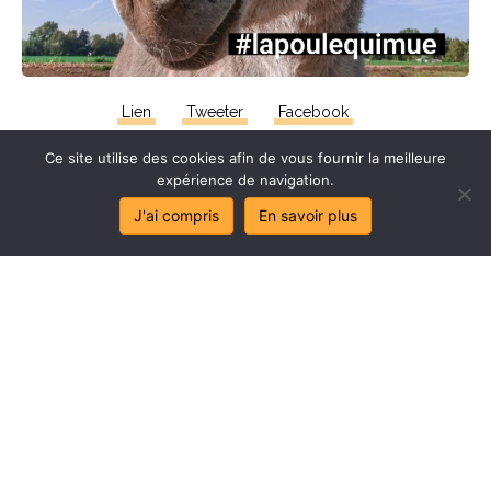
Lien
Tweeter
Facebook
Ce site utilise des cookies afin de vous fournir la meilleure
expérience de navigation.
J'ai compris
En savoir plus
Stop
au
sa
l
age
de
mes
lo
c
aux