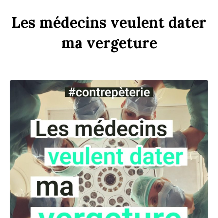
Les
médecins
veulent
d
ater
ma
verge
t
ure