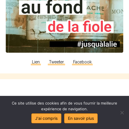
Lien
Tweeter
Facebook
Ce
vieux
rou
t
ard
nous
a
Ce site utilise des cookies afin de vous fournir la meilleure
expérience de navigation.
proposé
sa
bi
bl
e
J'ai compris
En savoir plus