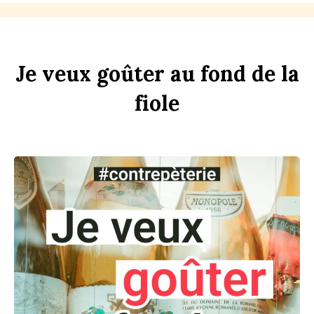
Je
veux
goûter
au
f
ond
de
la
f
i
ole