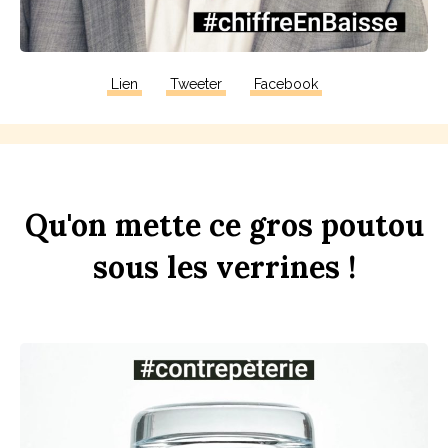
Lien
Tweeter
Facebook
Qu'on
mette
ce
gros
pout
ou
sous
les
verr
ines
!