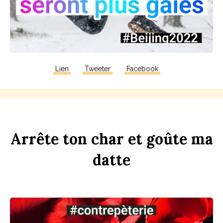
Lien
Tweeter
Facebook
Arrête
ton
ch
ar
et
goûte
ma
d
atte