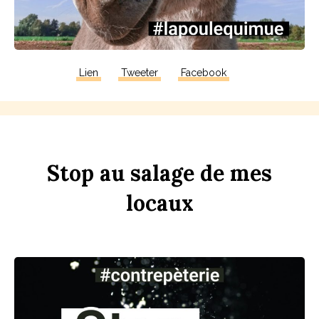
Lien
Tweeter
Facebook
Stop
au
sa
l
age
de
mes
lo
c
aux