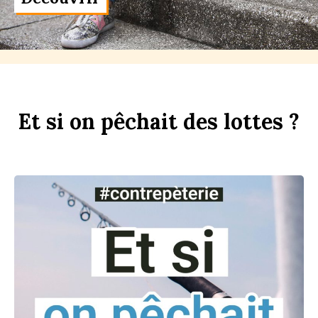
Et
si
on
p
êchait
des
l
ottes ?