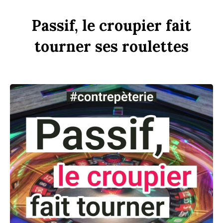
P
assif,
le
croupier
fait
tourner
ses
rou
l
ettes