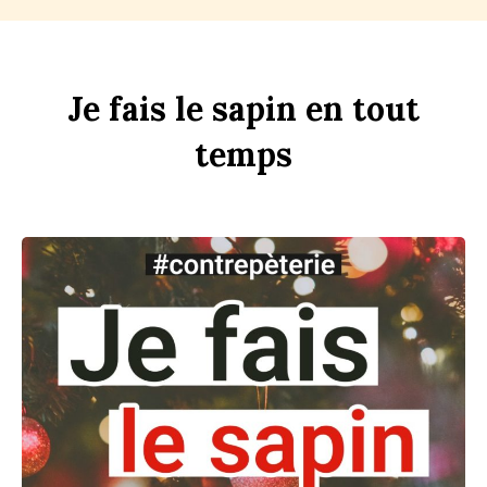
Je
fais
le
s
apin
en
tout
t
emps