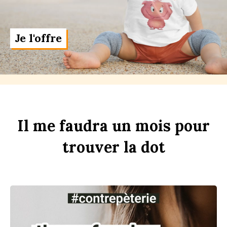
Je l'offre
Il
me
faudra
un
m
ois
pour
trouver
la
d
ot