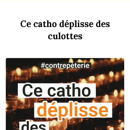
Ce
c
a
tho
dép
li
sse
des
culottes