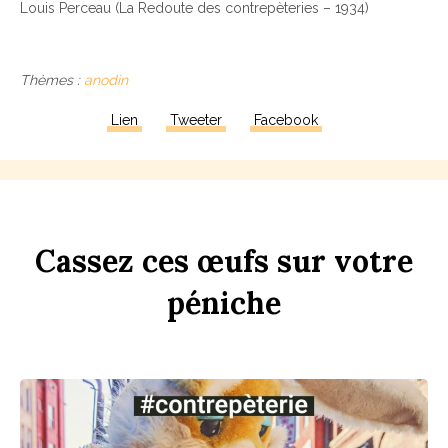
Louis Perceau (La Redoute des contrepèteries – 1934)
Thèmes :
anodin
Lien
Tweeter
Facebook
Ca
ss
ez
ces
œufs
sur
votre
péni
che