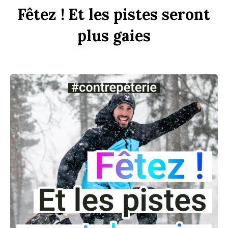
F
êtez !
Et
les
p
istes
seront
plus
gaies