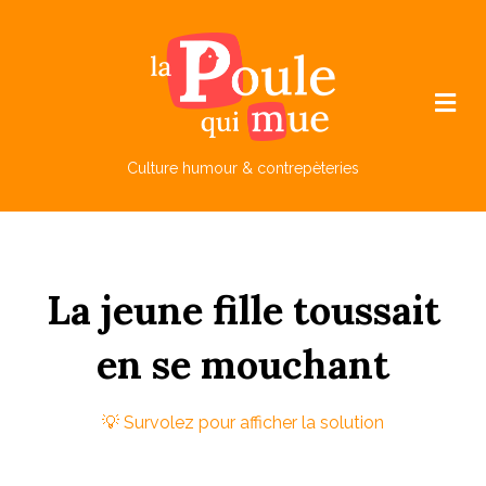
M
e
n
u
Culture humour & contrepèteries
La
jeune
fille
t
oussait
en
se
m
ouchant