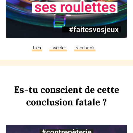
Lien
Tweeter
Facebook
Es-tu
con
sci
ent
de
cette
conclusion
fa
t
ale ?