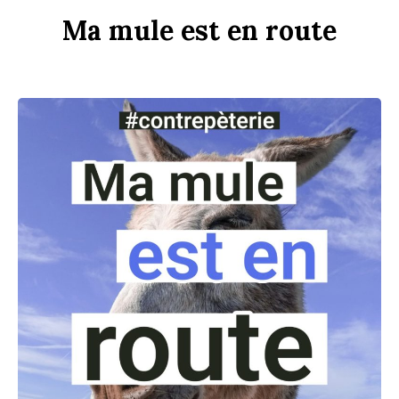
Ma
m
u
le
est
en
r
ou
te