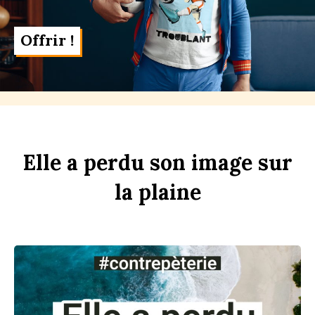
Offrir !
Elle
a
perdu
son
im
age
sur
la
pl
aine