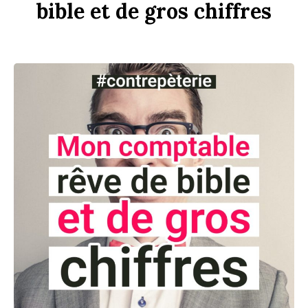
bi
b
le
et
de
gros
chi
ff
res