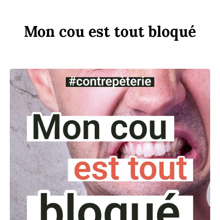
Mon
c
ou
est
tout
b
loqué