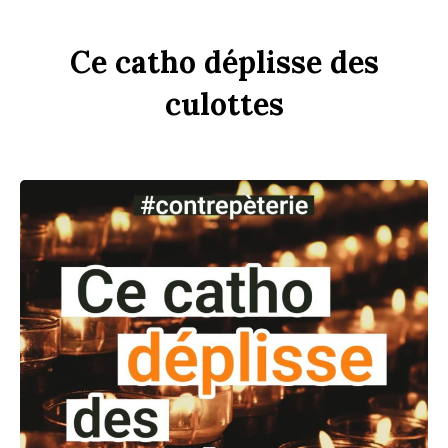
Ce
c
a
tho
dép
li
sse
des
culottes