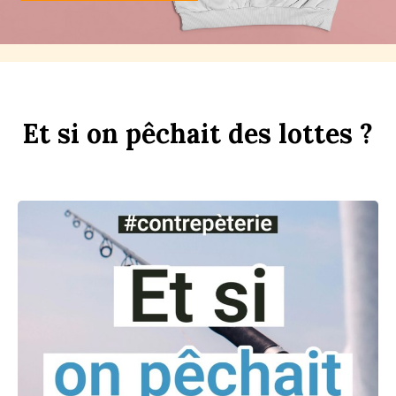
Et
si
on
p
êchait
des
l
ottes ?