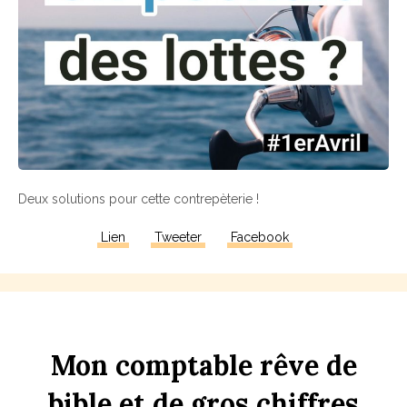
Deux solutions pour cette contrepèterie !
Lien
Tweeter
Facebook
Mon
comptable
rêve
de
bi
b
le
et
de
gros
chi
ff
res