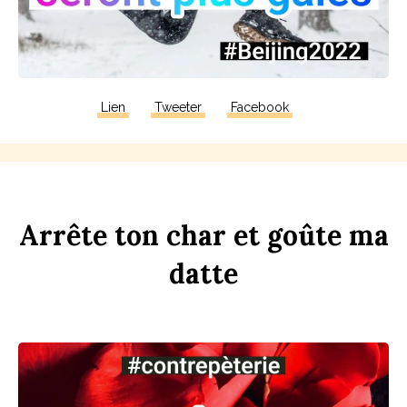
Lien
Tweeter
Facebook
Arrête
ton
ch
ar
et
goûte
ma
d
atte