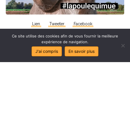
Lien
Tweeter
Facebook
Ce site utilise des cookies afin de vous fournir la meilleure
expérience de navigation.
J'ai compris
En savoir plus
Stop
au
sa
l
age
de
mes
lo
c
aux