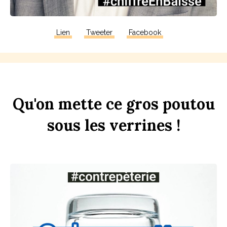
Lien
Tweeter
Facebook
Qu'on
mette
ce
gros
pout
ou
sous
les
verr
ines
!