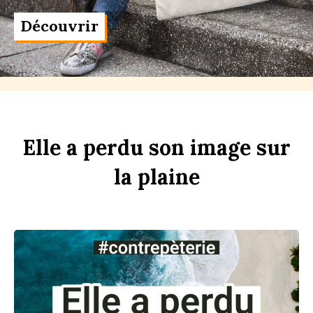
Découvrir
Elle
a
perdu
son
im
age
sur
la
pl
aine