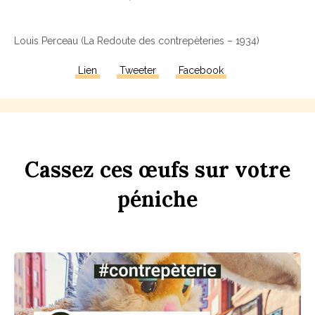
Louis Perceau (La Redoute des contrepèteries – 1934)
Lien
Tweeter
Facebook
Ca
ss
ez
ces
œufs
sur
votre
péni
che