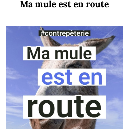
Ma
m
u
le
est
en
r
ou
te