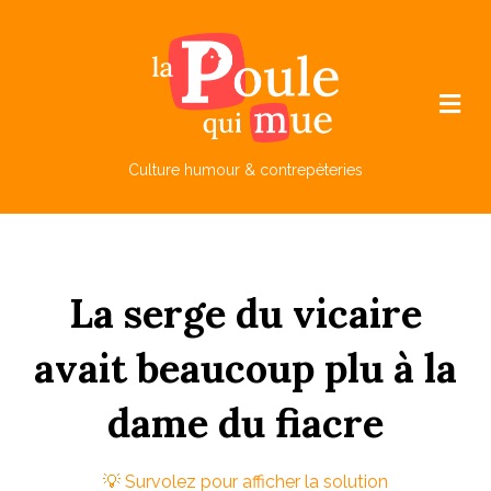
M
e
n
u
Culture humour & contrepèteries
La
s
erge
du
v
icaire
avait
beaucoup
plu
à
la
d
ame
du
f
iacre