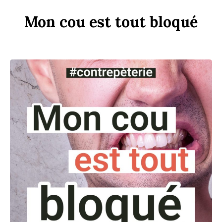
Mon
c
ou
est
tout
b
loqué