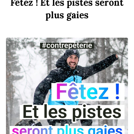
F
êtez !
Et
les
p
istes
seront
plus
gaies