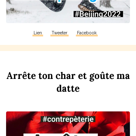
Lien
Tweeter
Facebook
Arrête
ton
ch
ar
et
goûte
ma
d
atte