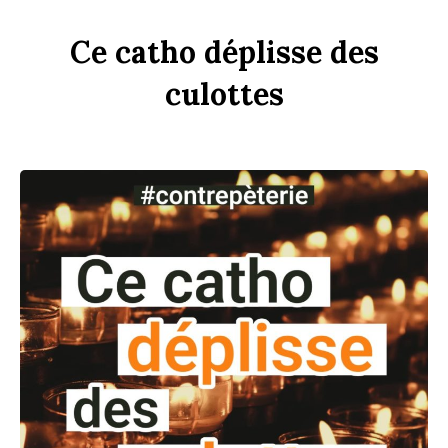
Ce
c
a
tho
dép
li
sse
des
culottes