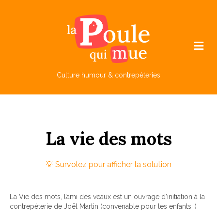
M
e
n
u
Culture humour & contrepèteries
La
v
ie
des
m
ots
La Vie des mots, l’ami des veaux est un ouvrage d’initiation à la
contrepèterie de Joël Martin (convenable pour les enfants !)