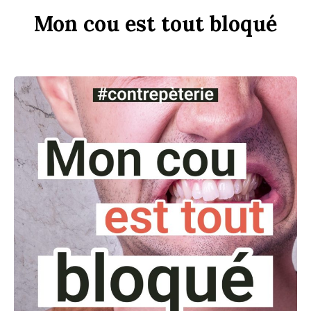
Mon
c
ou
est
tout
b
loqué