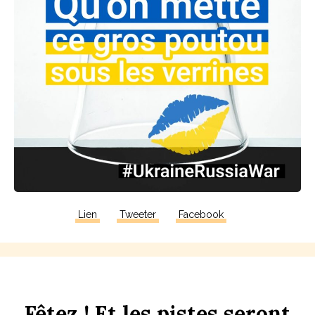
Lien
Tweeter
Facebook
F
êtez !
Et
les
p
istes
seront