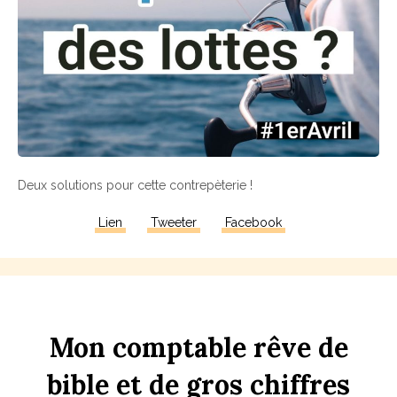
Deux solutions pour cette contrepèterie !
Lien
Tweeter
Facebook
Mon
comptable
rêve
de
bi
b
le
et
de
gros
chi
ff
res