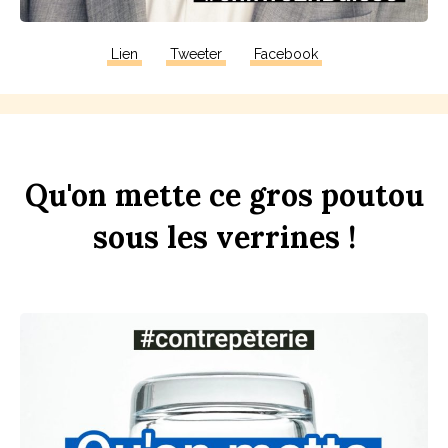
Lien
Tweeter
Facebook
Qu'on
mette
ce
gros
pout
ou
sous
les
verr
ines
!