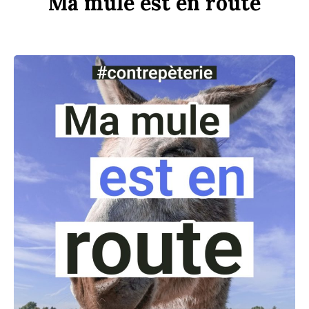
Ma
m
u
le
est
en
r
ou
te