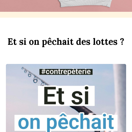
Et
si
on
p
êchait
des
l
ottes ?