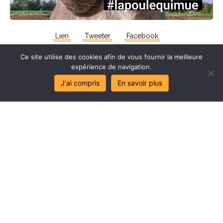
Lien
Tweeter
Facebook
Ce site utilise des cookies afin de vous fournir la meilleure
expérience de navigation.
J'ai compris
En savoir plus
Stop
au
sa
l
age
de
mes
lo
c
aux