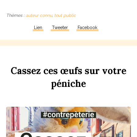
Thèmes :
auteur connu
,
tout public
Lien
Tweeter
Facebook
Ca
ss
ez
ces
œufs
sur
votre
péni
che