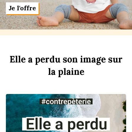
Je l'offre
Elle
a
perdu
son
im
age
sur
la
pl
aine