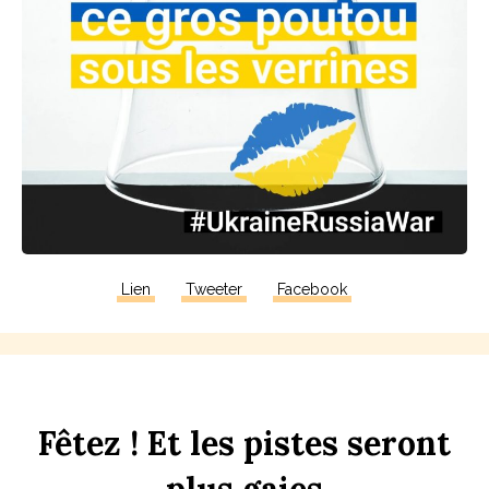
Lien
Tweeter
Facebook
F
êtez !
Et
les
p
istes
seront
plus
gaies