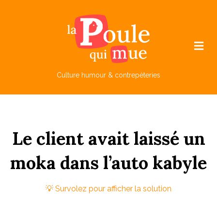
M
e
n
u
Culture humour & contrepèteries
Le
client
avait
laissé
un
mo
ka
dans
l’auto
ka
byle