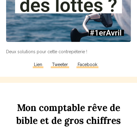
Deux solutions pour cette contrepèterie !
Lien
Tweeter
Facebook
Mon
comptable
rêve
de
bi
b
le
et
de
gros
chi
ff
res