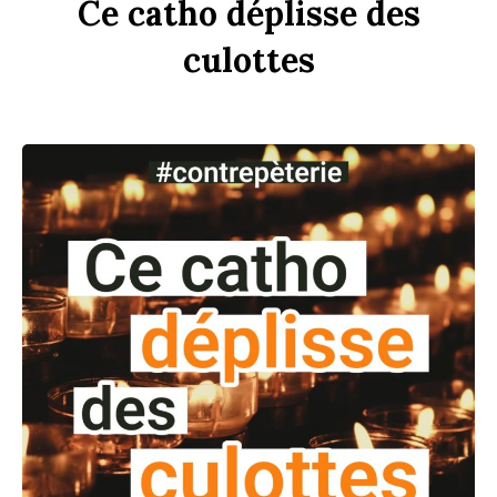
Ce
c
a
tho
dép
li
sse
des
culottes