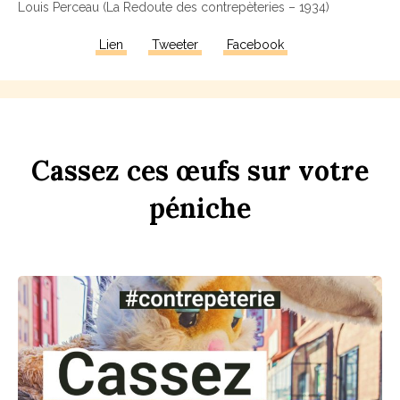
Louis Perceau (La Redoute des contrepèteries – 1934)
Lien
Tweeter
Facebook
Ca
ss
ez
ces
œufs
sur
votre
péni
che