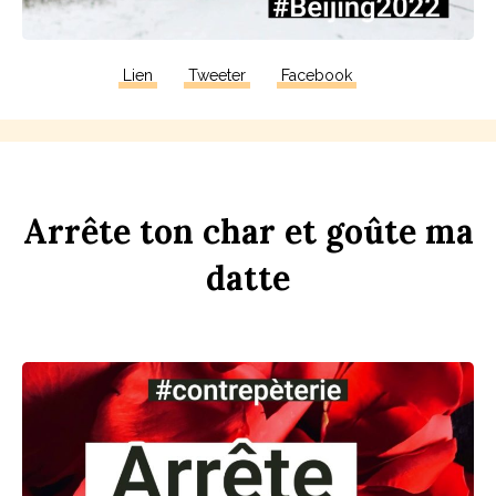
Lien
Tweeter
Facebook
Arrête
ton
ch
ar
et
goûte
ma
d
atte