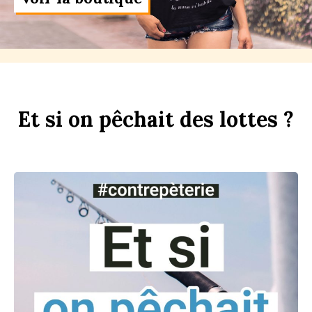
Et
si
on
p
êchait
des
l
ottes ?