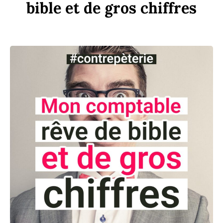
bi
b
le
et
de
gros
chi
ff
res