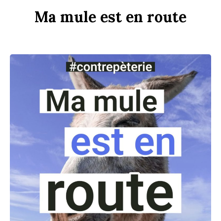
Ma
m
u
le
est
en
r
ou
te