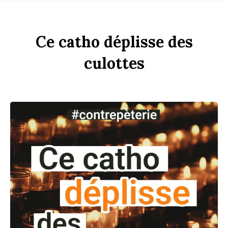
Ce
c
a
tho
dép
li
sse
des
culottes