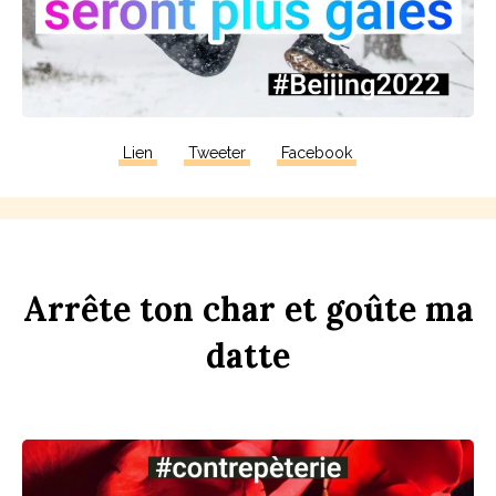
Lien
Tweeter
Facebook
Arrête
ton
ch
ar
et
goûte
ma
d
atte