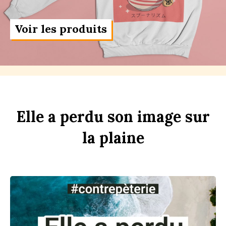
Voir les produits
Elle
a
perdu
son
im
age
sur
la
pl
aine