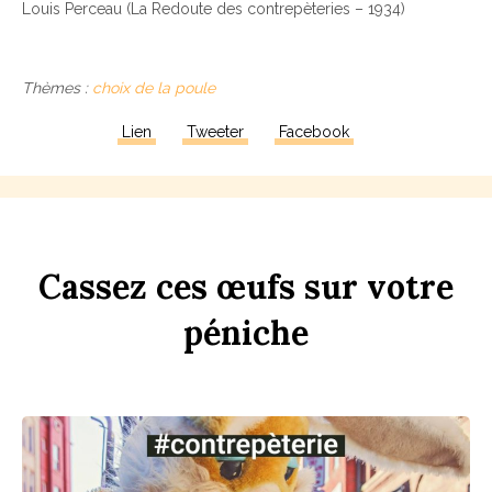
Louis Perceau (La Redoute des contrepèteries – 1934)
Thèmes :
choix de la poule
Lien
Tweeter
Facebook
Ca
ss
ez
ces
œufs
sur
votre
péni
che