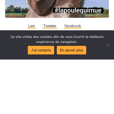
Lien
Tweeter
Facebook
Ce site utilise des cookies afin de vous fournir la meilleure
expérience de navigation.
J'ai compris
En savoir plus
Stop
au
sa
l
age
de
mes
lo
c
aux