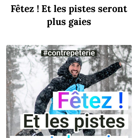
F
êtez !
Et
les
p
istes
seront
plus
gaies