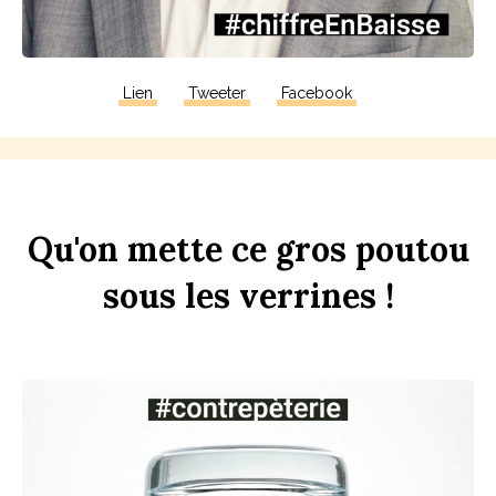
Lien
Tweeter
Facebook
Qu'on
mette
ce
gros
pout
ou
sous
les
verr
ines
!