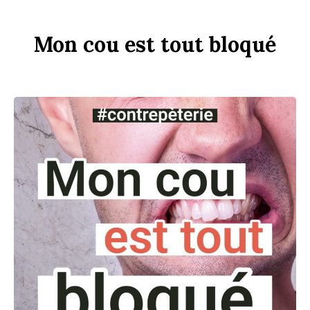
Mon
c
ou
est
tout
b
loqué