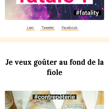
Lien
Tweeter
Facebook
Je
veux
goûter
au
f
ond
de
la
f
i
ole