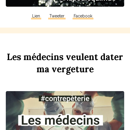
Lien
Tweeter
Facebook
Les
médecins
veulent
d
ater
ma
verge
t
ure