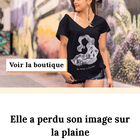
Voir la boutique
Elle
a
perdu
son
im
age
sur
la
pl
aine