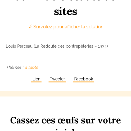
s
ites
Louis Perceau (La Redoute des contrepèteries – 1934)
Thèmes :
à table
Lien
Tweeter
Facebook
Ca
ss
ez
ces
œufs
sur
votre