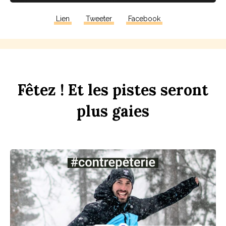
Lien
Tweeter
Facebook
F
êtez !
Et
les
p
istes
seront
plus
gaies