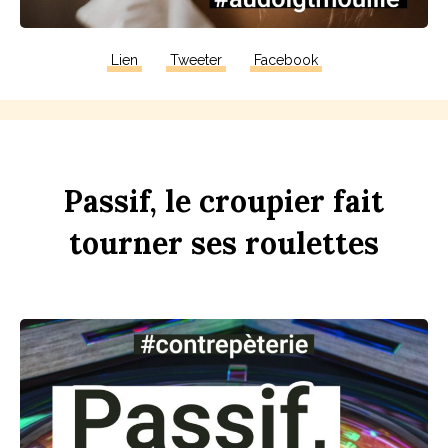
Lien
Tweeter
Facebook
P
assif,
le
croupier
fait
tourner
ses
rou
l
ettes