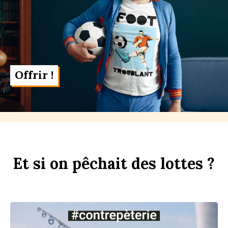
Offrir !
Et
si
on
p
êchait
des
l
ottes ?