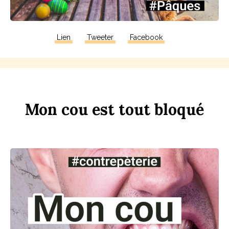
Lien
Tweeter
Facebook
Mon
c
ou
est
tout
b
loqué