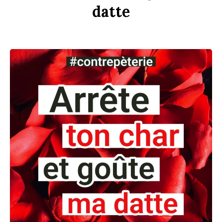
d
atte