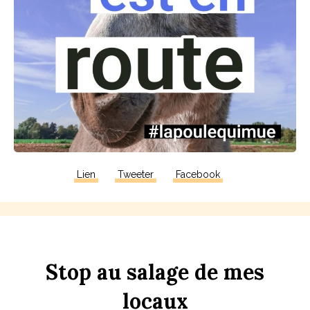
Lien
Tweeter
Facebook
Stop
au
sa
l
age
de
mes
lo
c
aux