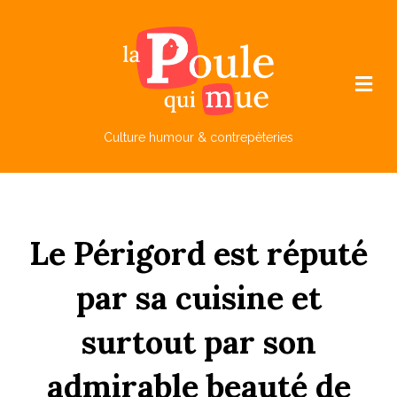
M
e
n
u
Culture humour & contrepèteries
Le
Périgord
est
réputé
par
sa
cuisine
et
surtout
par
son
admirable
b
eauté
de