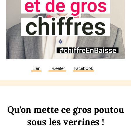
Lien
Tweeter
Facebook
Qu'on
mette
ce
gros
pout
ou
sous
les
verr
ines
!