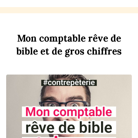
Mon
comptable
rêve
de
bi
b
le
et
de
gros
chi
ff
res