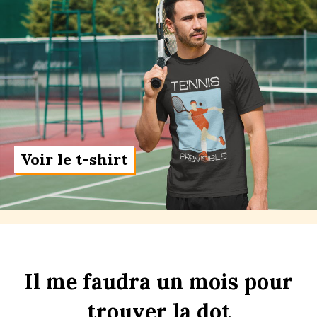
Voir le t-shirt
Il
me
faudra
un
m
ois
pour
trouver
la
d
ot