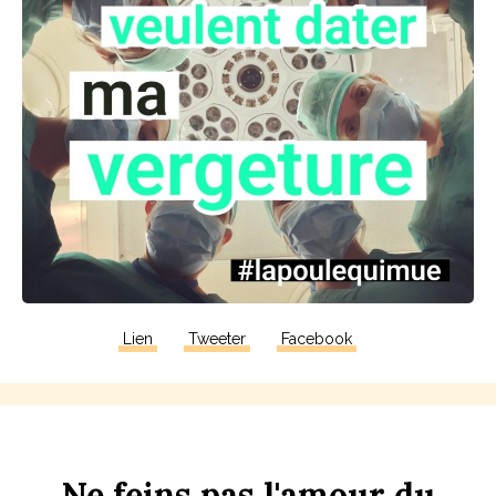
Lien
Tweeter
Facebook
Ne
f
eins
pas
l'amour
du