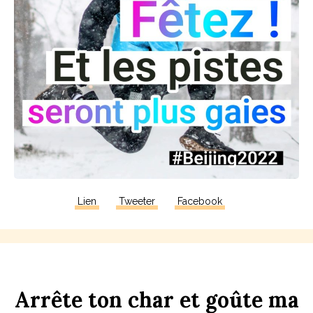
Lien
Tweeter
Facebook
Arrête
ton
ch
ar
et
goûte
ma