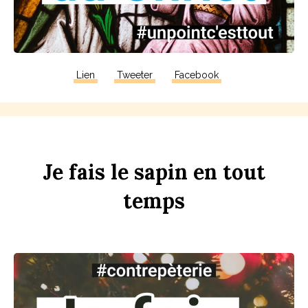
Lien
Tweeter
Facebook
Je
fais
le
s
apin
en
tout
t
emps