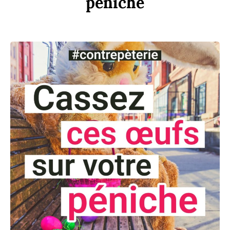
péni
che