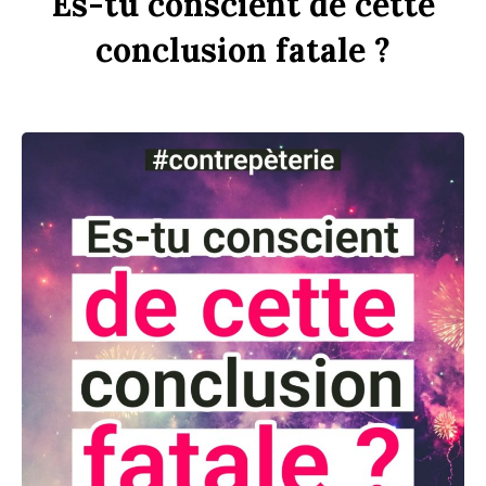
Es-tu
con
sci
ent
de
cette
conclusion
fa
t
ale ?