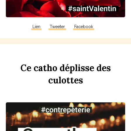
Lien
Tweeter
Facebook
Ce
c
a
tho
dép
li
sse
des
culottes