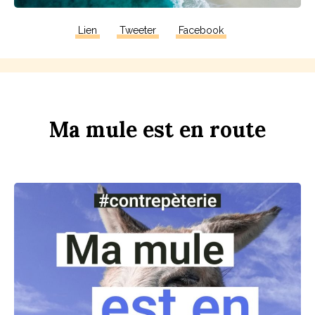
Lien
Tweeter
Facebook
Ma
m
u
le
est
en
r
ou
te