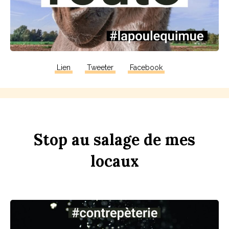
Lien
Tweeter
Facebook
Stop
au
sa
l
age
de
mes
lo
c
aux