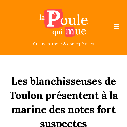
M
e
n
u
Culture humour & contrepèteries
Les
blanchisseuses
de
Toulon
présentent
à
la
m
arine
des
n
otes
fort
suspectes