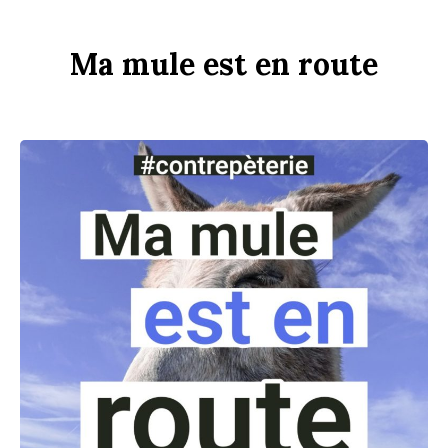
Ma
m
u
le
est
en
r
ou
te