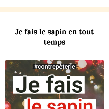
Je
fais
le
s
apin
en
tout
t
emps