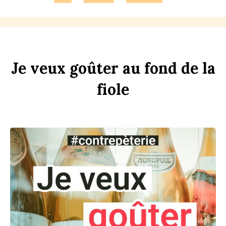
Je
veux
goûter
au
f
ond
de
la
f
i
ole