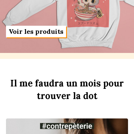
Voir les produits
Il
me
faudra
un
m
ois
pour
trouver
la
d
ot