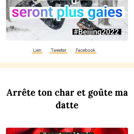
Lien
Tweeter
Facebook
Arrête
ton
ch
ar
et
goûte
ma
d
atte