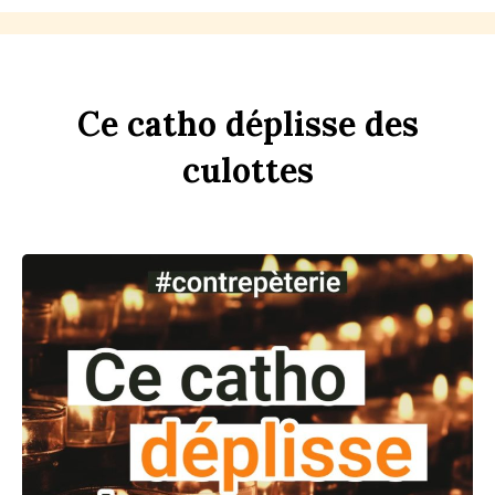
Ce
c
a
tho
dép
li
sse
des
culottes