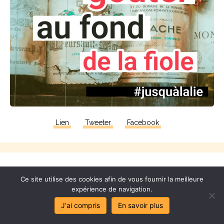
Lien
Tweeter
Facebook
Ce site utilise des cookies afin de vous fournir la meilleure
Ce
vieux
rou
t
ard
nous
a
expérience de navigation.
J'ai compris
En savoir plus
proposé
sa
bi
bl
e