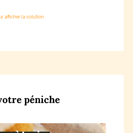
votre
péni
che