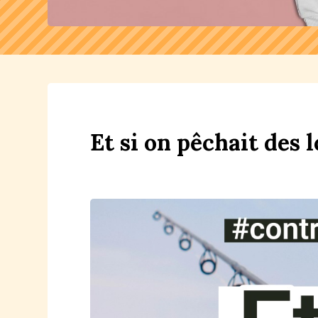
Et
si
on
p
êchait
des
l