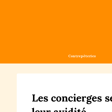
Contrepèteries
Les
con
c
ierges
s
leur
a
v
idité