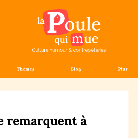
Culture humour & contrepèteries
Thèmes
Blog
Plus
e
remarquent
à