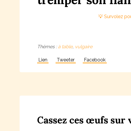
Thèmes :
à table
,
vulgaire
Lien
Tweeter
Facebook
Ca
ss
ez
ces
œufs
sur