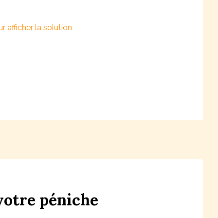
votre
péni
che