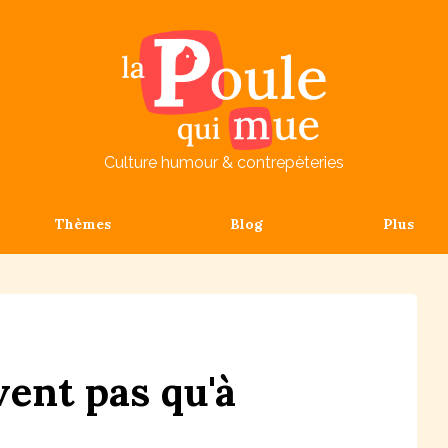
Culture humour & contrepèteries
Thèmes
Blog
Plus
vent
pas
qu'à