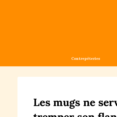
Contrepèteries
Les
mu
g
s
ne
ser
tremper
son
f
lan