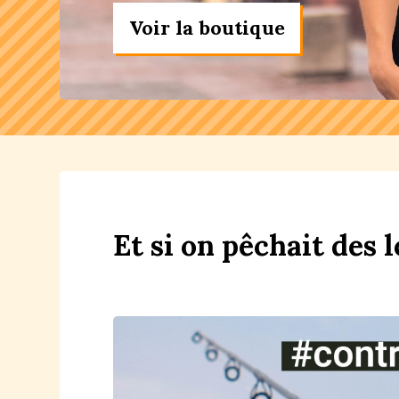
Voir la boutique
Et
si
on
p
êchait
des
l