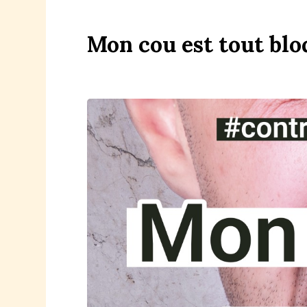
Mon
c
ou
est
tout
b
lo