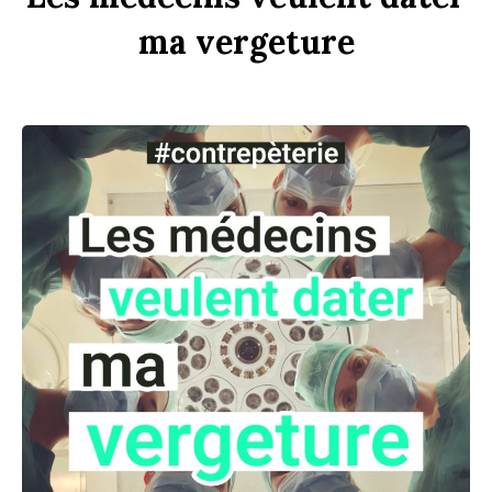
ma
verge
t
ure