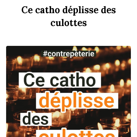
Ce
c
a
tho
dép
li
sse
des
culottes