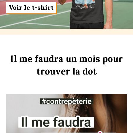
Voir le t-shirt
Il
me
faudra
un
m
ois
pour
trouver
la
d
ot