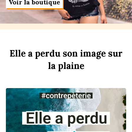
Voir la boutique
Elle
a
perdu
son
im
age
sur
la
pl
aine