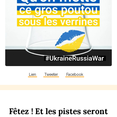
Lien
Tweeter
Facebook
F
êtez !
Et
les
p
istes
seront