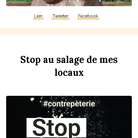
Lien
Tweeter
Facebook
Stop
au
sa
l
age
de
mes
lo
c
aux