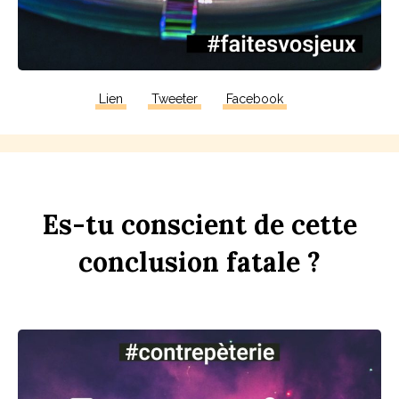
Lien
Tweeter
Facebook
Es-tu
con
sci
ent
de
cette
conclusion
fa
t
ale ?