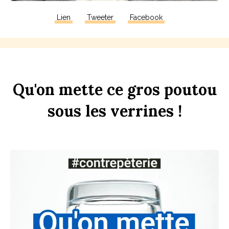
Lien
Tweeter
Facebook
Qu'on
mette
ce
gros
pout
ou
sous
les
verr
ines
!