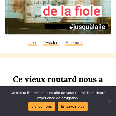
Lien
Tweeter
Facebook
Ce
vieux
rou
t
ard
nous
a
proposé
sa
bi
bl
e
Ce site utilise des cookies afin de vous fournir la meilleure
expérience de navigation.
J'ai compris
En savoir plus