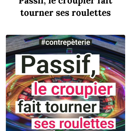
P
assif,
le
croupier
fait
tourner
ses
rou
l
ettes