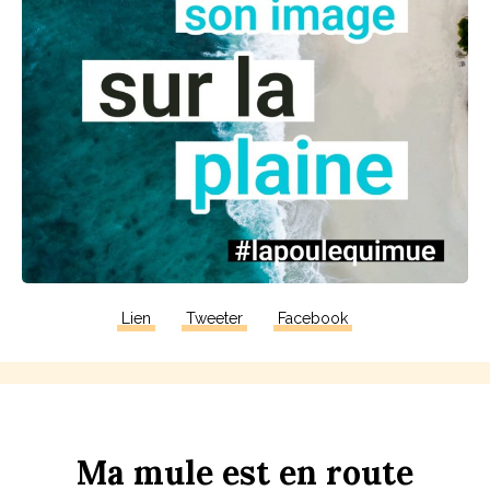
Lien
Tweeter
Facebook
Ma
m
u
le
est
en
r
ou
te