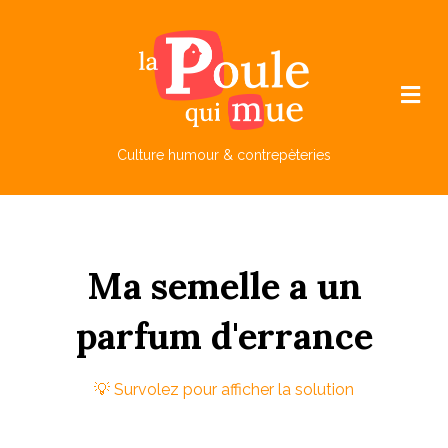
M
e
n
u
Culture humour & contrepèteries
Ma
sem
elle
a
un
parfum
d'err
ance