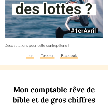
Deux solutions pour cette contrepèterie !
Lien
Tweeter
Facebook
Mon
comptable
rêve
de
bi
b
le
et
de
gros
chi
ff
res