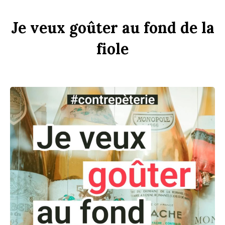
Je
veux
goûter
au
f
ond
de
la
f
i
ole