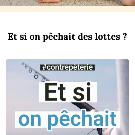
Et
si
on
p
êchait
des
l
ottes ?