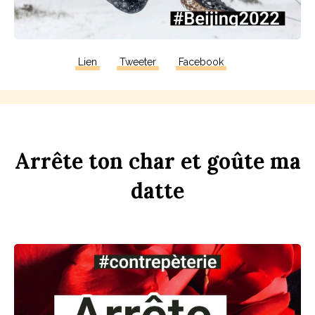
Lien
Tweeter
Facebook
Arrête
ton
ch
ar
et
goûte
ma
d
atte