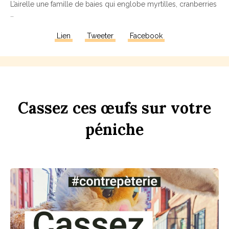
L’airelle une famille de baies qui englobe myrtilles, cranberries
…
Lien
Tweeter
Facebook
Ca
ss
ez
ces
œufs
sur
votre
péni
che