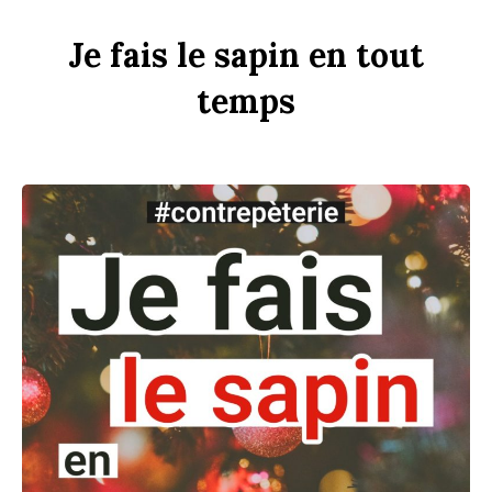
Je
fais
le
s
apin
en
tout
t
emps