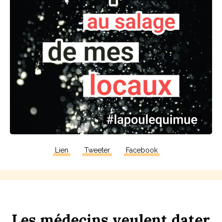
Lien
Tweeter
Facebook
Les
médecins
veulent
d
ater