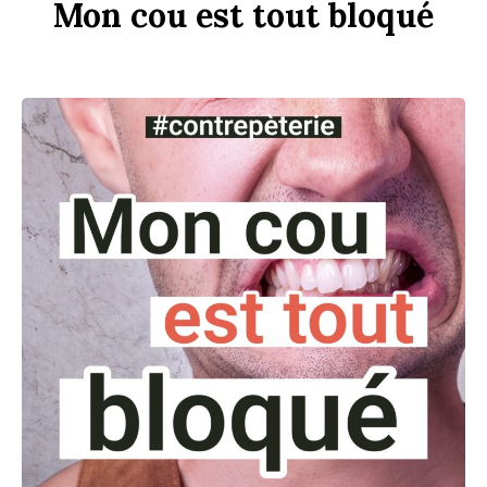
Mon
c
ou
est
tout
b
loqué