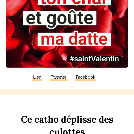
Lien
Tweeter
Facebook
Ce
c
a
tho
dép
li
sse
des
culottes