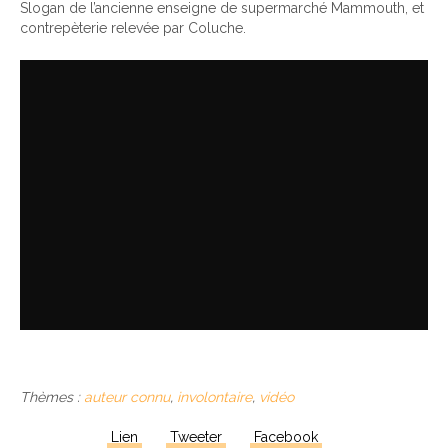
Slogan de l’ancienne enseigne de supermarché Mammouth, et
contrepèterie relevée par Coluche.
Thèmes :
auteur connu
,
involontaire
,
vidéo
Lien
Tweeter
Facebook