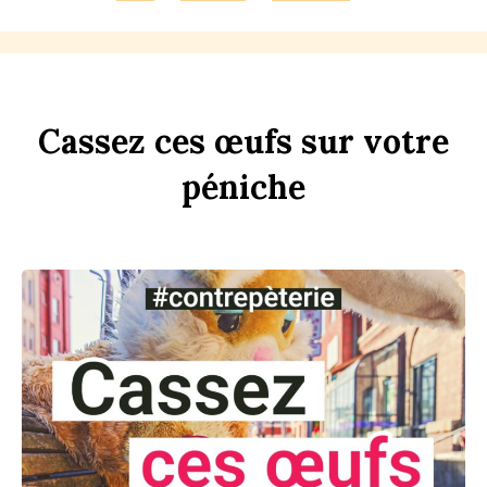
Ca
ss
ez
ces
œufs
sur
votre
péni
che