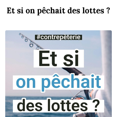
Et
si
on
p
êchait
des
l
ottes ?