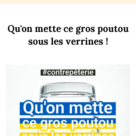
Qu'on
mette
ce
gros
pout
ou
sous
les
verr
ines
!