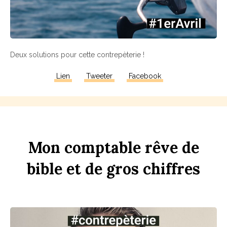
Deux solutions pour cette contrepèterie !
Lien
Tweeter
Facebook
Mon
comptable
rêve
de
bi
b
le
et
de
gros
chi
ff
res