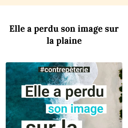
Elle
a
perdu
son
im
age
sur
la
pl
aine