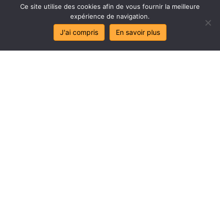
Ce site utilise des cookies afin de vous fournir la meilleure
expérience de navigation.
J'ai compris
En savoir plus
Stop
au
sa
l
age
de
mes
lo
c
aux