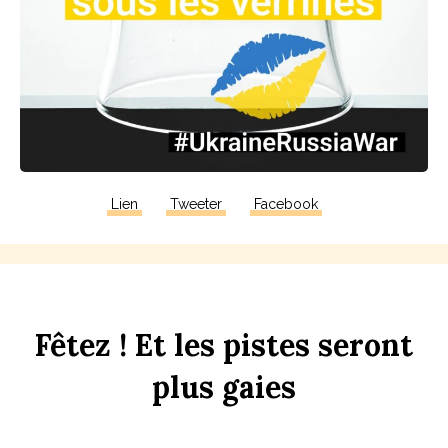
Lien
Tweeter
Facebook
F
êtez !
Et
les
p
istes
seront
plus
gaies