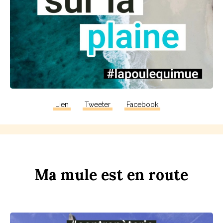
Lien
Tweeter
Facebook
Ma
m
u
le
est
en
r
ou
te