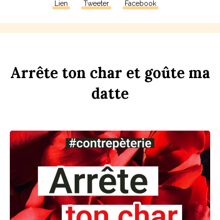
Lien
Tweeter
Facebook
Arrête
ton
ch
ar
et
goûte
ma
d
atte