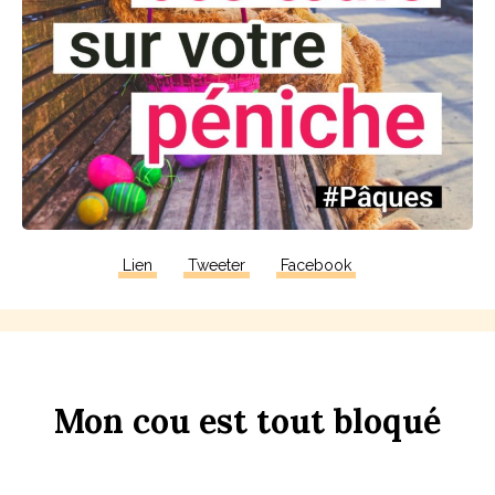
Lien
Tweeter
Facebook
Mon
c
ou
est
tout
b
loqué