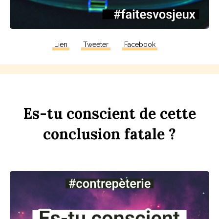
Lien
Tweeter
Facebook
Es-tu
con
sci
ent
de
cette
conclusion
fa
t
ale ?