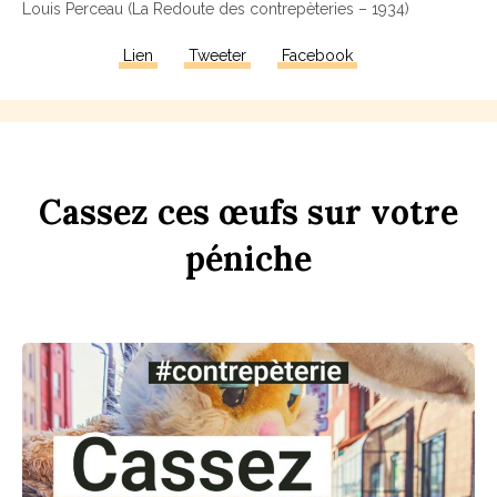
Louis Perceau (La Redoute des contrepèteries – 1934)
Lien
Tweeter
Facebook
Ca
ss
ez
ces
œufs
sur
votre
péni
che