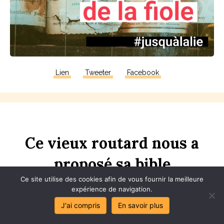
Lien
Tweeter
Facebook
Ce
vieux
rou
t
ard
nous
a
proposé
sa
bi
bl
e
Ce site utilise des cookies afin de vous fournir la meilleure
expérience de navigation.
J'ai compris
En savoir plus