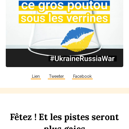
Lien
Tweeter
Facebook
F
êtez !
Et
les
p
istes
seront
plus
gaies