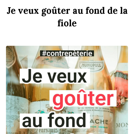
Je
veux
goûter
au
f
ond
de
la
f
i
ole