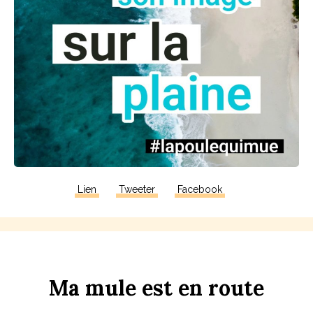
Lien
Tweeter
Facebook
Ma
m
u
le
est
en
r
ou
te