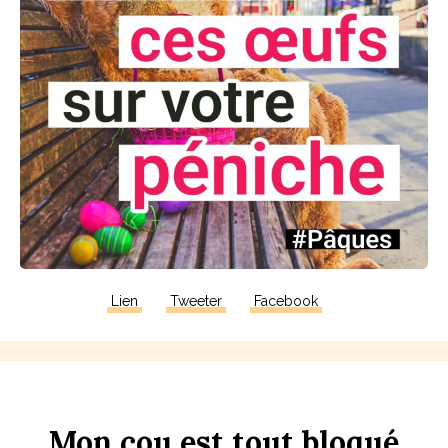
Lien
Tweeter
Facebook
Mon
c
ou
est
tout
b
loqué