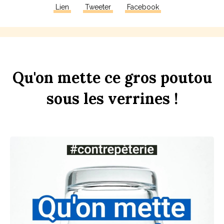
Lien
Tweeter
Facebook
Qu'on
mette
ce
gros
pout
ou
sous
les
verr
ines
!