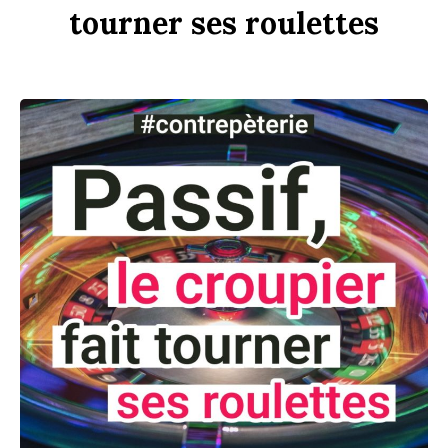
tourner
ses
rou
l
ettes