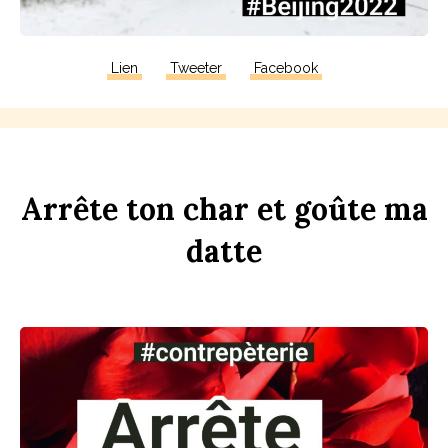
Lien
Tweeter
Facebook
Arrête
ton
ch
ar
et
goûte
ma
d
atte