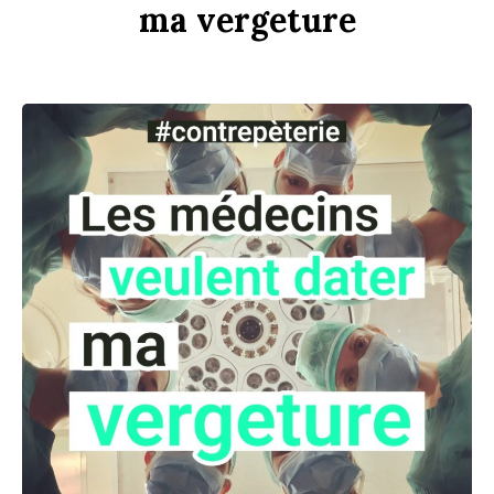
ma
verge
t
ure