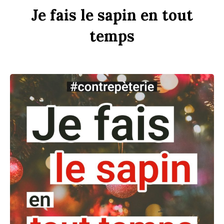
Je
fais
le
s
apin
en
tout
t
emps