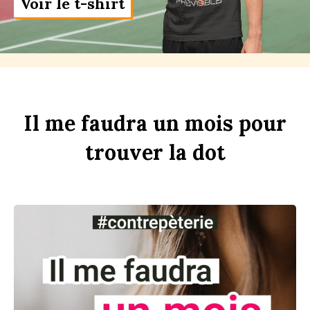
Voir le t-shirt
Il
me
faudra
un
m
ois
pour
trouver
la
d
ot