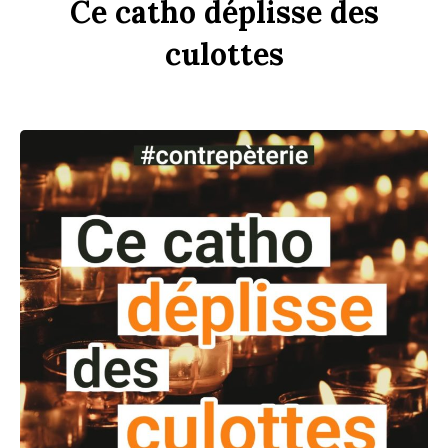
Ce
c
a
tho
dép
li
sse
des
culottes