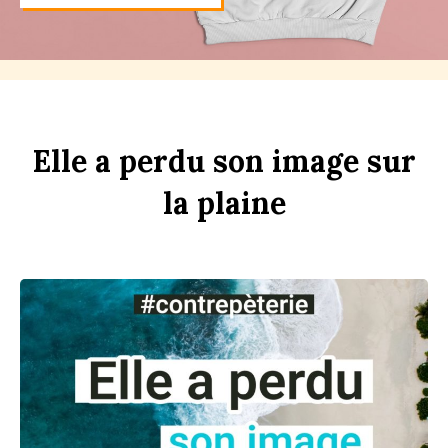
Elle
a
perdu
son
im
age
sur
la
pl
aine