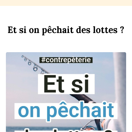
Et
si
on
p
êchait
des
l
ottes ?