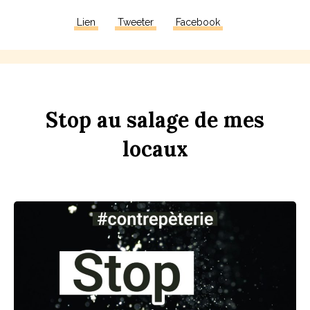
Lien
Tweeter
Facebook
Stop
au
sa
l
age
de
mes
lo
c
aux