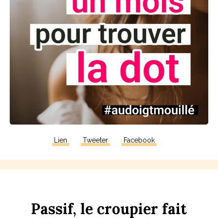
Lien
Tweeter
Facebook
P
assif,
le
croupier
fait