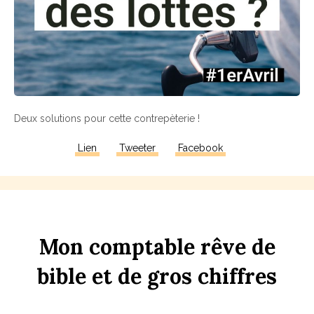
Deux solutions pour cette contrepèterie !
Lien
Tweeter
Facebook
Mon
comptable
rêve
de
bi
b
le
et
de
gros
chi
ff
res