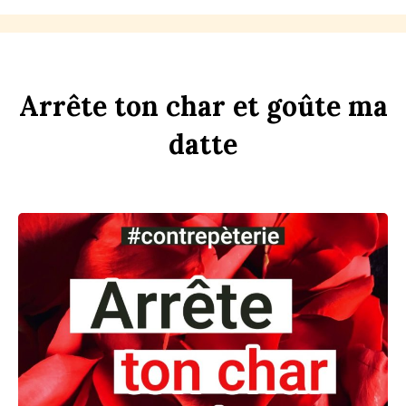
Arrête
ton
ch
ar
et
goûte
ma
d
atte