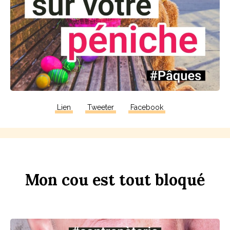
Lien
Tweeter
Facebook
Mon
c
ou
est
tout
b
loqué