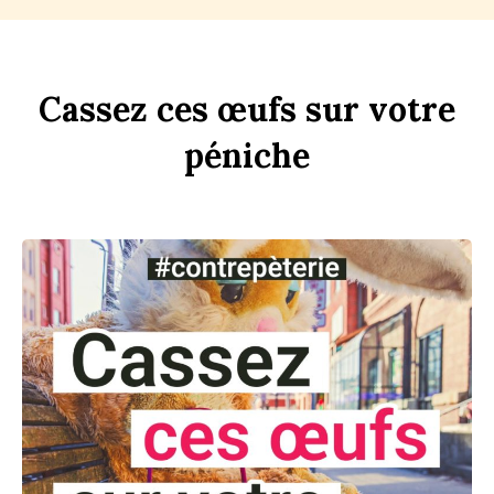
Ca
ss
ez
ces
œufs
sur
votre
péni
che