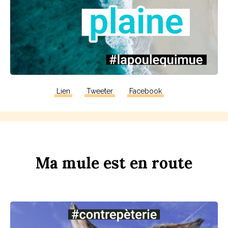
Lien
Tweeter
Facebook
Ma
m
u
le
est
en
r
ou
te