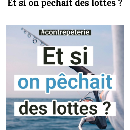
Et
si
on
p
êchait
des
l
ottes ?