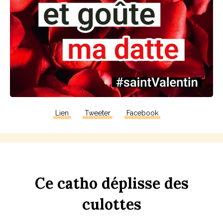
Lien
Tweeter
Facebook
Ce
c
a
tho
dép
li
sse
des
culottes