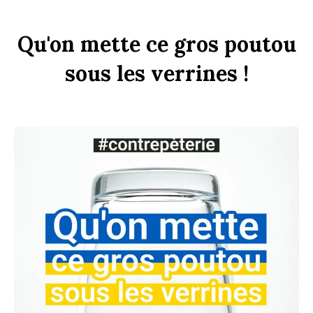
Qu'on
mette
ce
gros
pout
ou
sous
les
verr
ines
!