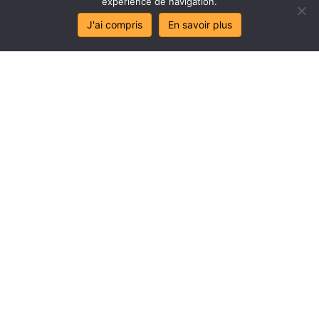
expérience de navigation.
J'ai compris
En savoir plus
Stop
au
sa
l
age
de
mes
lo
c
aux