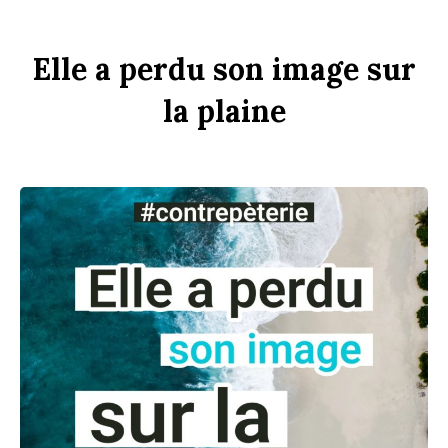
Elle
a
perdu
son
im
age
sur
la
pl
aine