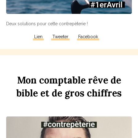
Deux solutions pour cette contrepèterie !
Lien
Tweeter
Facebook
Mon
comptable
rêve
de
bi
b
le
et
de
gros
chi
ff
res