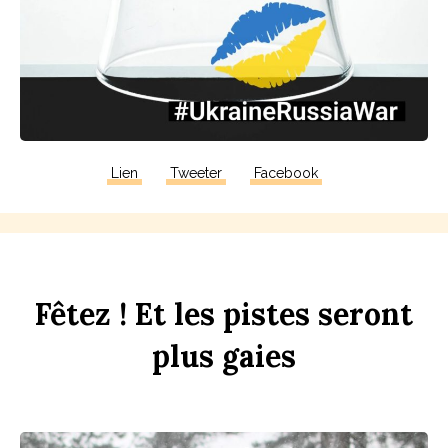
Lien
Tweeter
Facebook
F
êtez !
Et
les
p
istes
seront
plus
gaies