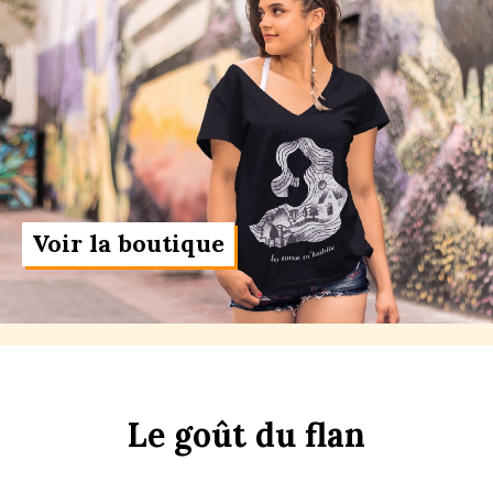
Voir la boutique
Le
g
oût
du
f
lan