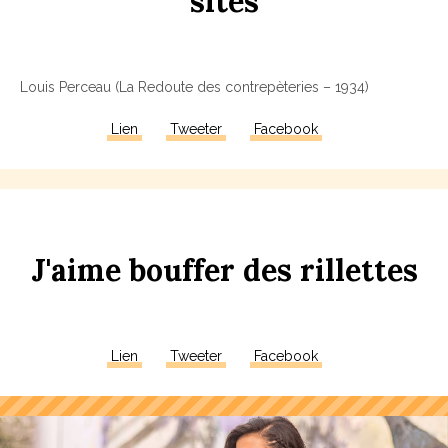
s
ites
Louis Perceau (La Redoute des contrepèteries – 1934)
Lien
Tweeter
Facebook
J'aime
bou
ff
er
des
r
illettes
Lien
Tweeter
Facebook