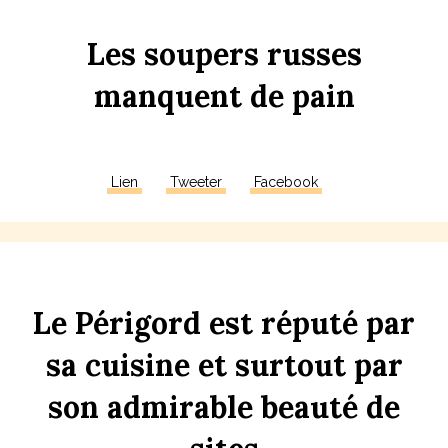
Les
s
oupers
russes
manquent
de
p
ain
Lien
Tweeter
Facebook
Le
Périgord
est
réputé
par
sa
cuisine
et
surtout
par
son
admirable
b
eauté
de