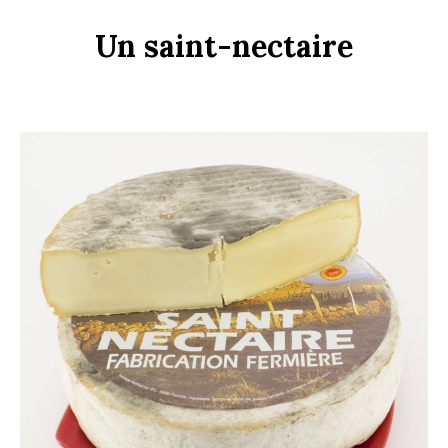
Un
s
aint-
n
ectaire