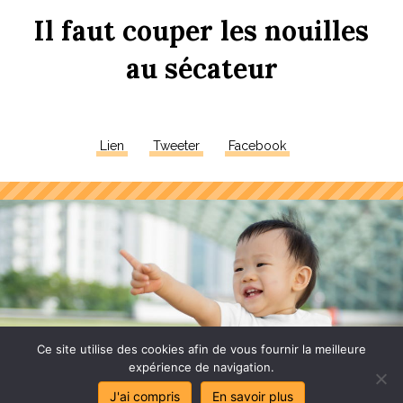
Il
faut
couper
les
n
ouilles
au
sé
c
ateur
Lien
Tweeter
Facebook
Ce site utilise des cookies afin de vous fournir la meilleure
expérience de navigation.
J'ai compris
En savoir plus