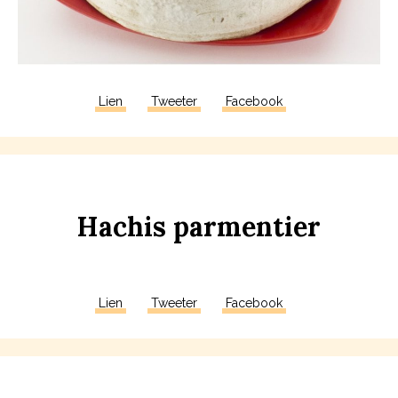
Lien
Tweeter
Facebook
Ha
ch
is
par
m
en
t
ier
Lien
Tweeter
Facebook