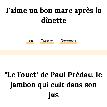
J'aime
un
bon
m
arc
après
la
d
înette
Lien
Tweeter
Facebook
"Le
Fouet"
de
Paul
Prédau,
le
jambon
qui
c
uit
dans
son
j
us