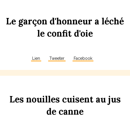
Le
garçon
d'honneur
a
léché
le
con
f
it
d'
oie
Lien
Tweeter
Facebook
Les
n
ouilles
c
uisent
au
j
us
de
c
anne