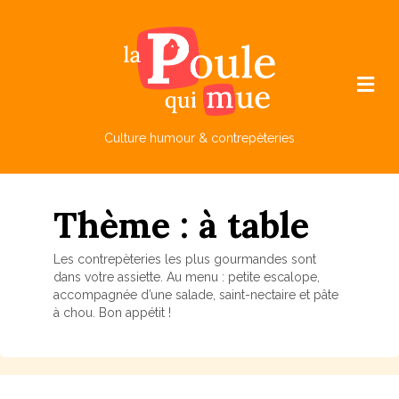
M
e
n
u
Culture humour & contrepèteries
Thème : à table
Les contrepèteries les plus gourmandes sont
dans votre assiette. Au menu : petite escalope,
accompagnée d’une salade, saint-nectaire et pâte
à chou. Bon appétit !