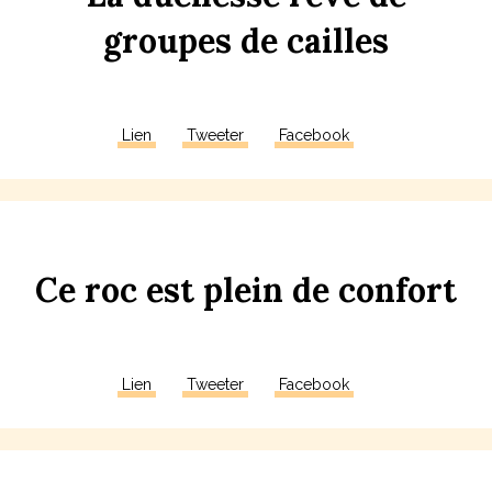
gr
ou
pes
de
c
a
illes
Lien
Tweeter
Facebook
Ce
roc
est
plein
de
con
fort
Lien
Tweeter
Facebook