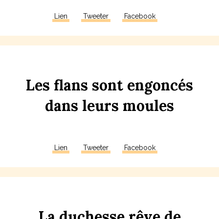
Lien
Tweeter
Facebook
Les
f
lans
sont
en
g
oncés
dans
leurs
moules
Lien
Tweeter
Facebook
La
duchesse
rêve
de