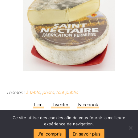
Thèmes :
à table
,
photo
,
tout public
Lien
Tweeter
Facebook
Ce site utilise des cookies afin de vous fournir la meilleure
expérience de navigation.
J'ai compris
En savoir plus