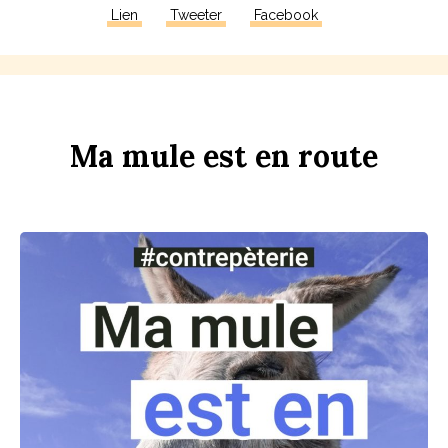
Lien
Tweeter
Facebook
Ma
m
u
le
est
en
r
ou
te