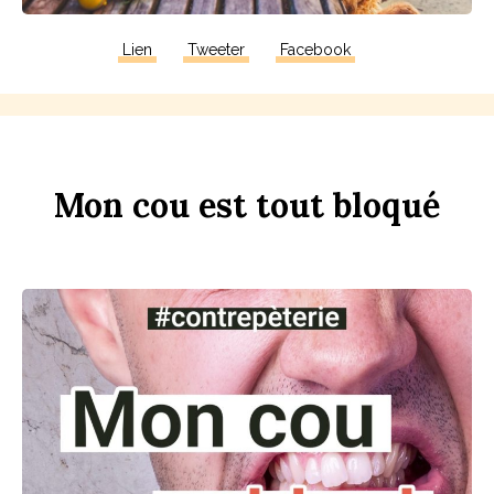
Lien
Tweeter
Facebook
Mon
c
ou
est
tout
b
loqué