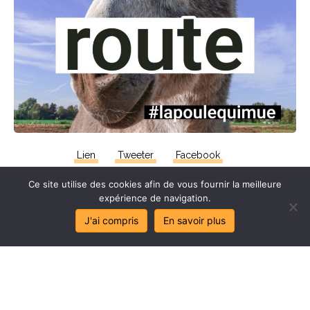
Lien
Tweeter
Facebook
Ce site utilise des cookies afin de vous fournir la meilleure
expérience de navigation.
J'ai compris
En savoir plus
Stop
au
sa
l
age
de
mes
lo
c
aux