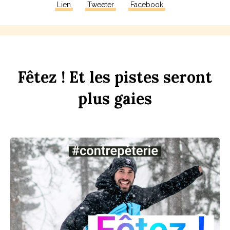
Lien
Tweeter
Facebook
F
êtez !
Et
les
p
istes
seront
plus
gaies