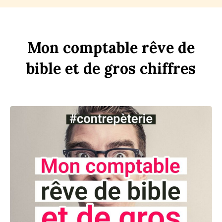
Mon
comptable
rêve
de
bi
b
le
et
de
gros
chi
ff
res