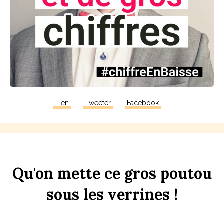
Lien
Tweeter
Facebook
Qu'on
mette
ce
gros
pout
ou
sous
les
verr
ines
!