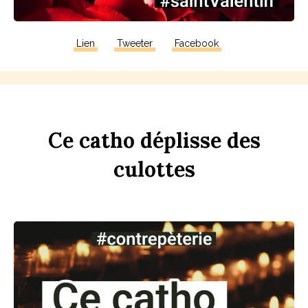
Lien
Tweeter
Facebook
Ce
c
a
tho
dép
li
sse
des
culottes