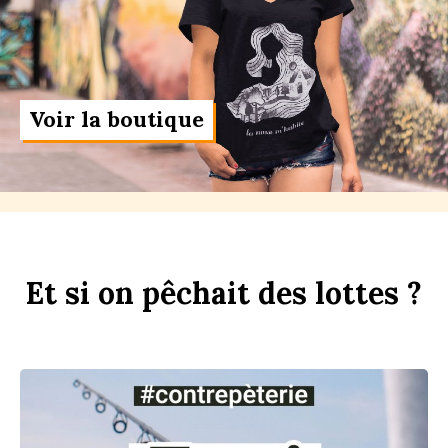
Voir la boutique
Et
si
on
p
êchait
des
l
ottes ?