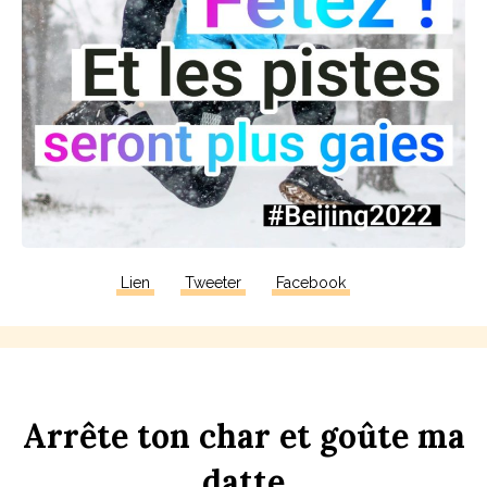
Lien
Tweeter
Facebook
Arrête
ton
ch
ar
et
goûte
ma
d
atte