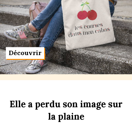
Découvrir
Elle
a
perdu
son
im
age
sur
la
pl
aine