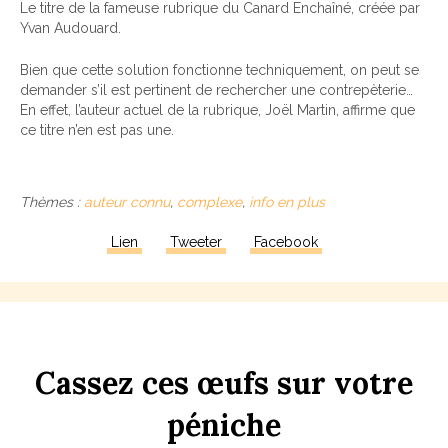
Le titre de la fameuse rubrique du Canard Enchaîné, créée par
Yvan Audouard.
Bien que cette solution fonctionne techniquement, on peut se
demander s’il est pertinent de rechercher une contrepèterie…
En effet, l’auteur actuel de la rubrique, Joël Martin, affirme que
ce titre n’en est pas une.
Thèmes :
auteur connu
,
complexe
,
info en plus
Lien
Tweeter
Facebook
Ca
ss
ez
ces
œufs
sur
votre
péni
che